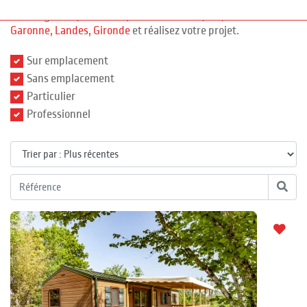
Consultez également les annonces des autres départements
de la région
Aquitaine
:
Pyrénées-Atlantiques
, Lot-et-
Garonne
, Landes
, Gironde
et réalisez votre projet.
Sur emplacement
Sans emplacement
Particulier
Professionnel