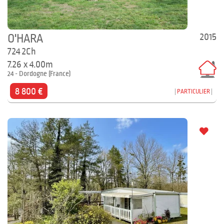
2015
O'HARA
724 2Ch
7.26 x 4.00m
24 - Dordogne (France)
8 800 €
PARTICULIER