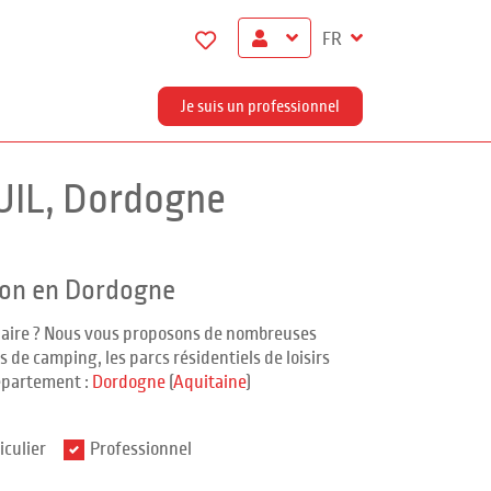
FR
Je suis un professionnel
UIL, Dordogne
ion en Dordogne
ndaire ? Nous vous proposons de nombreuses
 de camping, les parcs résidentiels de loisirs
épartement :
Dordogne
(
Aquitaine
)
iculier
Professionnel