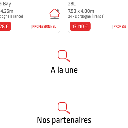
a Bay
28L
x 4.25m
7.50 x 4.00m
dogne (France)
24 - Dordogne (France)
28 €
13 110 €
PROFESSIONNEL
PROFESS
A la une
Nos partenaires