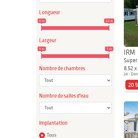
Longueur
0 m
13 m
Largeur
0 m
7 m
IRM
Super
8.52 
Nombre de chambres
24 - Dor
20 
Nombre de salles d'eau
Implantation
Tous