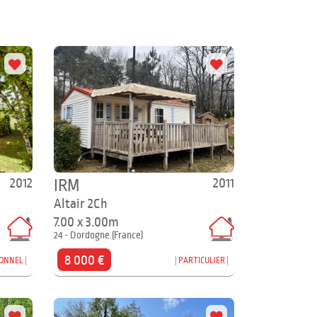
2012
2011
IRM
Altair 2Ch
7.00 x 3.00m
24 - Dordogne (France)
8 000 €
IONNEL
PARTICULIER