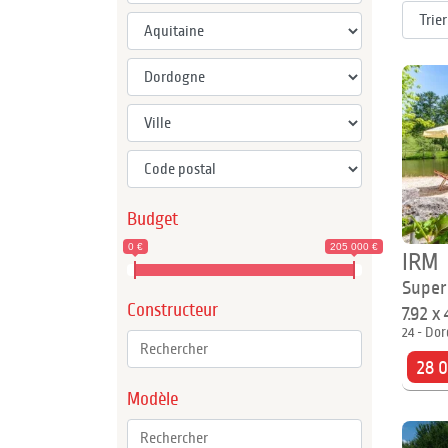
Budget
0 €
205 000 €
IRM
Super
Constructeur
7.92 x
24 - Dor
28 
Modèle