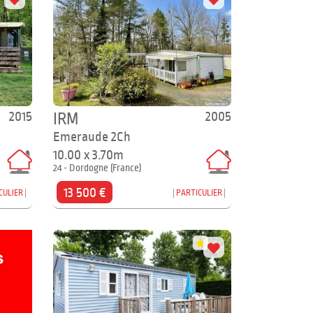
2015
2005
IRM
Emeraude 2Ch
10.00 x 3.70m
24 - Dordogne (France)
13 500 €
CULIER
PARTICULIER