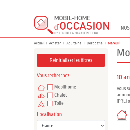
NOS
Accueil
Acheter
Aquitaine
Dordogne
Mareuil
Mo
Réinitialiser les filtres
Vous recherchez
10 a
Mobilhome
Vous s
annonc
Chalet
(PRL) 
Toile
Localisation