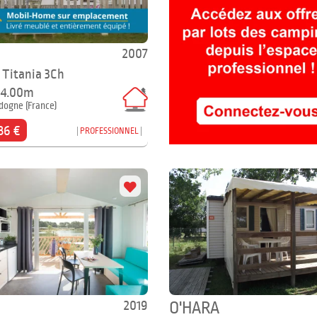
2007
 Titania 3Ch
x 4.00m
dogne (France)
86 €
PROFESSIONNEL
2019
O'HARA