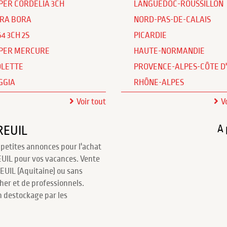
PER CORDELIA 3CH
LANGUEDOC-ROUSSILLON
RA BORA
NORD-PAS-DE-CALAIS
64 3CH 2S
PICARDIE
PER MERCURE
HAUTE-NORMANDIE
OLETTE
PROVENCE-ALPES-CÔTE D
GGIA
RHÔNE-ALPES
Voir tout
V
A 
REUIL
 petites annonces pour l'achat
UIL pour vos vacances. Vente
UIL (Aquitaine) ou sans
cher et de professionnels.
 destockage par les