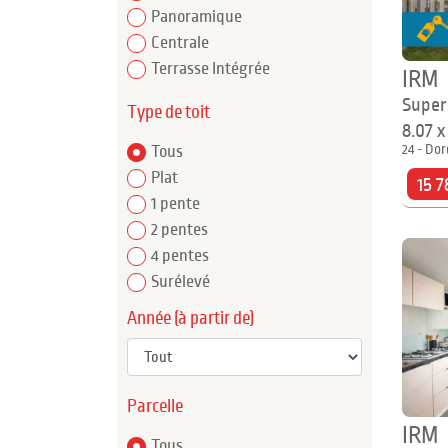
Panoramique
Centrale
Terrasse Intégrée
IRM
Super
Type de toit
8.07 
24 - Dor
Tous
Plat
15 7
1 pente
2 pentes
4 pentes
Surélevé
Année (à partir de)
Parcelle
IRM
Tous