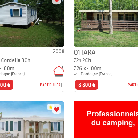
2008
O'HARA
 Cordelia 3Ch
724 2Ch
x 4.00m
7.26 x 4.00m
dogne (France)
24 - Dordogne (France)
500 €
8 800 €
PARTICULIER
PARTI