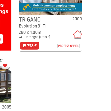
2009
TRIGANO
Evolution 31 TI
7.80 x 4.00m
24 - Dordogne (France)
15 738 €
PROFESSIONNEL
2005