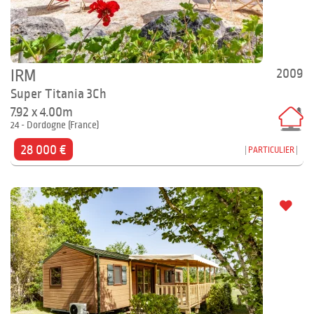
2009
IRM
Super Titania 3Ch
7.92 x 4.00m
24 - Dordogne (France)
28 000 €
PARTICULIER