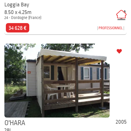
Loggia Bay
8.50 x 4.25m
24 - Dordogne (France)
34 628 €
PROFESSIONNEL
2005
O'HARA
28L