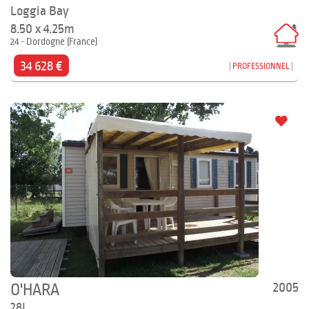
Loggia Bay
8.50 x 4.25m
24 - Dordogne (France)
34 628 €
PROFESSIONNEL
2005
O'HARA
28L