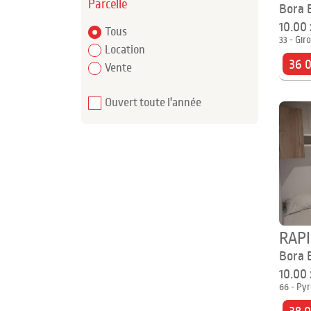
Parcelle
Bora 
10.00
Tous
33 - Gir
Location
36 0
Vente
Ouvert toute l'année
RAP
Bora 
10.00
66 - Py