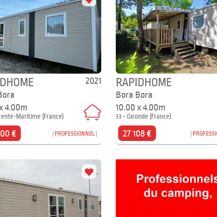
2021
IDHOME
RAPIDHOME
Bora
Bora Bora
 x 4.00m
10.00 x 4.00m
rente-Maritime (France)
33 - Gironde (France)
900 €
27 108 €
PROFESSIONNEL
PROFESS