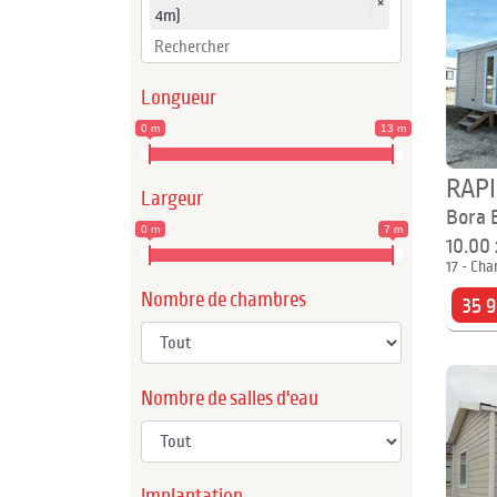
×
4m)
Longueur
0 m
13 m
RAP
Largeur
Bora 
0 m
7 m
10.00
17 - Cha
Nombre de chambres
35 
Nombre de salles d'eau
Implantation