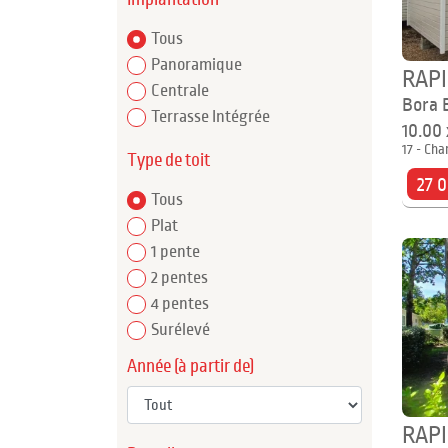
Tous
Panoramique
RAP
Centrale
Bora 
Terrasse Intégrée
10.00
17 - Cha
Type de toit
27 
Tous
Plat
1 pente
2 pentes
4 pentes
Surélevé
Année (à partir de)
RAP