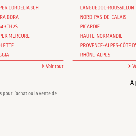
PER CORDELIA 3CH
LANGUEDOC-ROUSSILLON
RA BORA
NORD-PAS-DE-CALAIS
64 3CH 2S
PICARDIE
PER MERCURE
HAUTE-NORMANDIE
OLETTE
PROVENCE-ALPES-CÔTE D
GGIA
RHÔNE-ALPES
Voir tout
V
A 
s pour l’achat ou la vente de