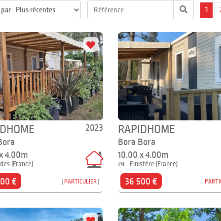
1
2023
IDHOME
RAPIDHOME
Bora
Bora Bora
 x 4.00m
10.00 x 4.00m
des (France)
29 - Finistère (France)
500 €
36 500 €
PARTICULIER
PARTI