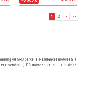
45 000 €
CULIER
PARTICULIER
1
2
>
>>
mping ou hors parcelle. Résidences mobiles à la
 et revendeurs). Découvrez notre sélection de 17