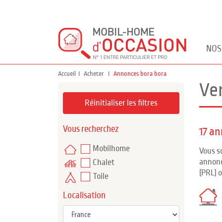
NOS
Accueil
Acheter
Annonces bora bora
Ve
Réinitialiser les filtres
Vous recherchez
17 a
Mobilhome
Vous s
annonc
Chalet
(PRL) 
Toile
Localisation