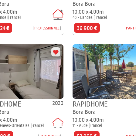
Bora
Bora Bora
 x 4.00m
10.00 x 4.00m
onde (France)
40 - Landes (France)
24 €
36 900 €
PROFESSIONNEL
PARTI
2020
IDHOME
RAPIDHOME
Bora
Bora Bora
 x 4.00m
10.00 x 4.00m
rénées-Orientales (France)
11 - Aude (France)