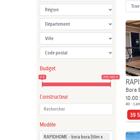
Budget
0 €
205 000 €
RAP
Bora 
Constructeur
10.00
40 - Lan
39 
Modèle
RAPIDHOME - bora bora (10m x