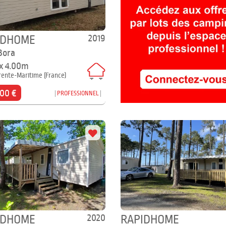
2019
IDHOME
Bora
 x 4.00m
rente-Maritime (France)
000 €
PROFESSIONNEL
2020
IDHOME
RAPIDHOME