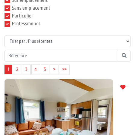
Sur emplacement
Sans emplacement
Particulier
Professionnel
1
2
3
4
5
>
>>