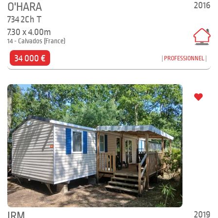
2016
O'HARA
734 2Ch T
7.30 x 4.00m
14 - Calvados (France)
34 000 €
PROFESSIONNEL
2019
IRM