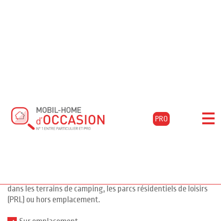
Accueil
Acheter
Annonces
Filtrer les résultats
Mobil-home
PRO
pour l'achat de mobil-
1027 annonces
homes d'occasion
Vous souhaitez faire l'achat d'un mobil-home pour votre
résidence secondaire ? Nous vous proposons de nombreuses
annonces de mobil-homes d'occasion et chalets à la vente
dans les terrains de camping, les parcs résidentiels de loisirs
(PRL) ou hors emplacement.