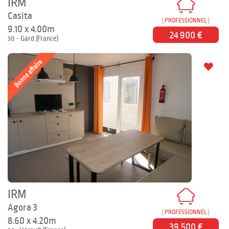
IRM
Casita
PROFESSIONNEL
9.10 x 4.00m
24 900 €
30 - Gard (France)
Bonne affaire
IRM
Agora 3
PROFESSIONNEL
8.60 x 4.20m
39 500 €