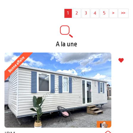
1
2
3
4
5
>
>>
A la une
Bonne affaire