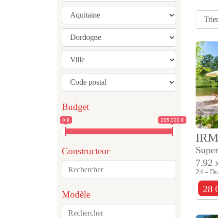
Budget
0 €
205 000 €
IR
Super
Constructeur
7.92 
24 - D
28 
Modèle