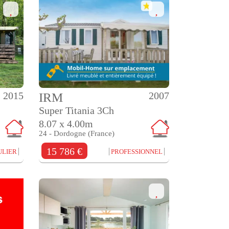
2015
2007
IRM
Super Titania 3Ch
8.07 x 4.00m
24 - Dordogne (France)
15 786 €
ULIER
PROFESSIONNEL