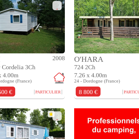
2008
M
O'HARA
 Cordelia 3Ch
724 2Ch
x 4.00m
7.26 x 4.00m
ordogne (France)
24 - Dordogne (France)
500 €
8 800 €
PARTICULIER
PARTIC