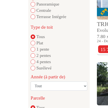
Panoramique
Centrale
Terrasse Intégrée
TR
Type de toit
Evolu
7.80 
Tous
24 - D
Plat
15 
1 pente
2 pentes
4 pentes
Surélevé
Année (à partir de)
Parcelle
Tous