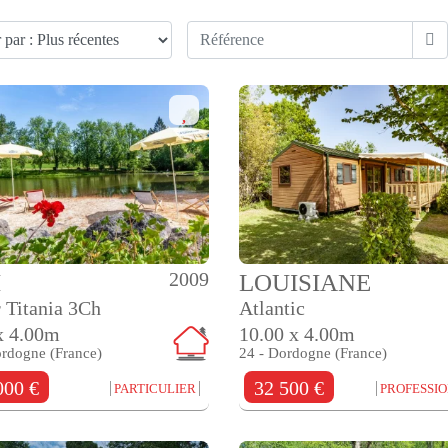
2009
M
LOUISIANE
 Titania 3Ch
Atlantic
x 4.00m
10.00 x 4.00m
ordogne (France)
24 - Dordogne (France)
000 €
32 500 €
PARTICULIER
PROFESSI