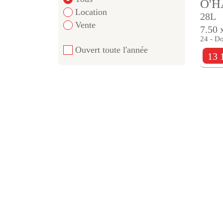
O'
Location
28L
Vente
7.50 
24 - D
Ouvert toute l'année
13 