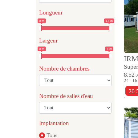
Longueur
0 m
13 m
Largeur
0 m
7 m
IR
Super
Nombre de chambres
8.52 
24 - D
20 
Nombre de salles d'eau
Implantation
Tous