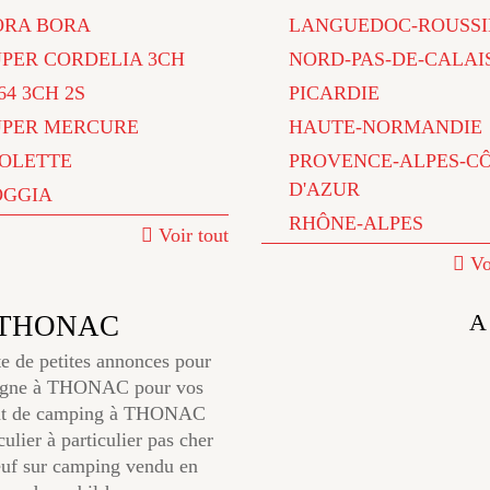
ORA BORA
LANGUEDOC-ROUSSI
UPER CORDELIA 3CH
NORD-PAS-DE-CALAI
64 3CH 2S
PICARDIE
UPER MERCURE
HAUTE-NORMANDIE
IOLETTE
PROVENCE-ALPES-C
D'AZUR
OGGIA
RHÔNE-ALPES
Voir tout
Vo
A
n THONAC
e de petites annonces pour
rdogne à THONAC pour vos
ent de camping à THONAC
ulier à particulier pas cher
neuf sur camping vendu en