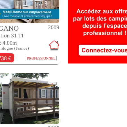
2009
IGANO
tion 31 TI
x 4.00m
ordogne (France)
738 €
PROFESSIONNEL