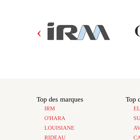
‹
Top des marques
Top 
IRM
E
O'HARA
S
LOUISIANE
A
RIDEAU
C