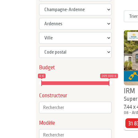
Budget
0 €
205 000 €
IRM
Constructeur
Super
7.44 x
08 - Ar
Modèle
31 8