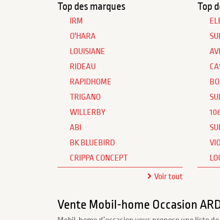
Top des marques
Top d
IRM
EL
O'HARA
SU
LOUISIANE
AV
RIDEAU
CA
RAPIDHOME
BO
TRIGANO
SU
WILLERBY
10
ABI
SU
BK BLUEBIRD
VI
CRIPPA CONCEPT
LO
Voir tout
Vente Mobil-home Occasion A