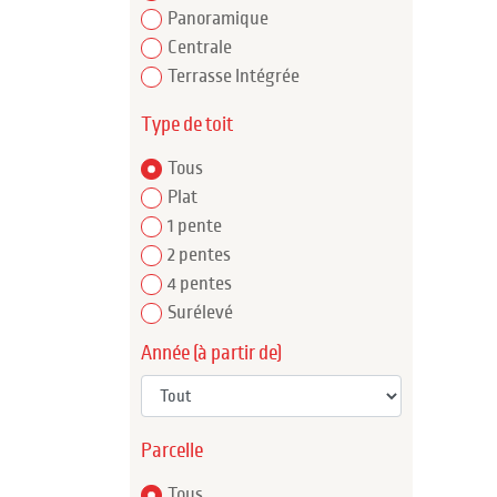
Panoramique
Centrale
Terrasse Intégrée
Type de toit
Tous
Plat
1 pente
2 pentes
4 pentes
Surélevé
Année (à partir de)
Parcelle
Tous