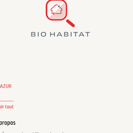
'AZUR
oir tout
propos