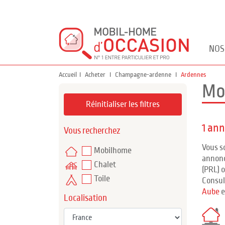
NOS
Accueil
Acheter
Champagne-ardenne
Ardennes
Mo
Réinitialiser les filtres
1 an
Vous recherchez
Vous s
Mobilhome
annonc
Chalet
(PRL) 
Toile
Consul
Aube
e
Localisation