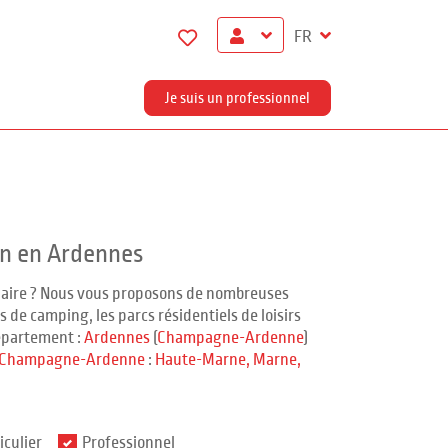
FR
Je suis un professionnel
on en Ardennes
ndaire ? Nous vous proposons de nombreuses
 de camping, les parcs résidentiels de loisirs
épartement :
Ardennes
(
Champagne-Ardenne
)
Champagne-Ardenne
:
Haute-Marne
, Marne
,
iculier
Professionnel