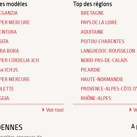
es modèles
Top des régions
EGANZIA
BRETAGNE
PER MERCURE
PAYS DE LA LOIRE
ENTURA
AQUITAINE
SITA
POITOU-CHARENTES
RA BORA
LANGUEDOC-ROUSSILLON
PER CORDELIA 3CH
NORD-PAS-DE-CALAIS
64 3CH 2S
PICARDIE
PER MERCURE
HAUTE-NORMANDIE
OLETTE
PROVENCE-ALPES-CÔTE D
GGIA
RHÔNE-ALPES
Voir tout
V
A 
RDENNES