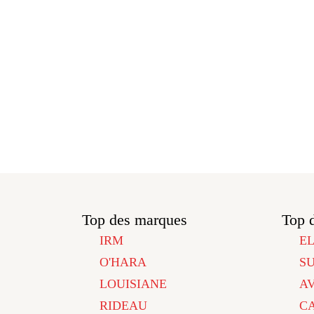
Top des marques
Top 
IRM
E
O'HARA
S
LOUISIANE
A
RIDEAU
C