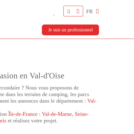
FR
Je suis un professionnel
asion en Val-d'Oise
 secondaire ? Nous vous proposons de
e dans les terrains de camping, les parcs
ement les annonces dans le département :
Val-
gion
Île-de-France
:
Val-de-Marne
, Seine-
aris
et réalisez votre projet.