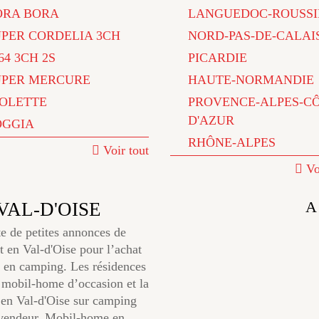
ORA BORA
LANGUEDOC-ROUSSI
UPER CORDELIA 3CH
NORD-PAS-DE-CALAI
64 3CH 2S
PICARDIE
UPER MERCURE
HAUTE-NORMANDIE
IOLETTE
PROVENCE-ALPES-C
D'AZUR
OGGIA
RHÔNE-ALPES
Voir tout
Vo
A
 VAL-D'OISE
e de petites annonces de
t en Val-d'Oise pour l’achat
 en camping. Les résidences
 mobil-home d’occasion et la
 en Val-d'Oise sur camping
g vendeur. Mobil-home en