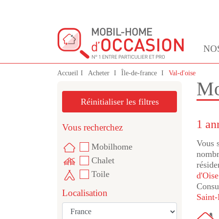
NO
Accueil
Acheter
Île-de-france
Val-d'oise
Mo
Réinitialiser les filtres
1 an
Vous recherchez
Vous s
Mobilhome
nombre
Chalet
réside
Toile
d'Oise
Consul
Localisation
Saint