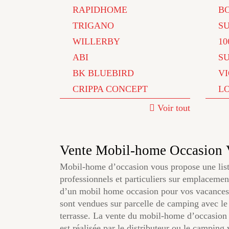
RAPIDHOME
B
TRIGANO
S
WILLERBY
10
ABI
S
BK BLUEBIRD
V
CRIPPA CONCEPT
L
Voir tout
Vente Mobil-home Occasion
Mobil-home d’occasion vous propose une list
professionnels et particuliers sur emplacemen
d’un mobil home occasion pour vos vacances
sont vendues sur parcelle de camping avec le
terrasse. La vente du mobil-home d’occasion
est réalisée par le distributeur ou le campin