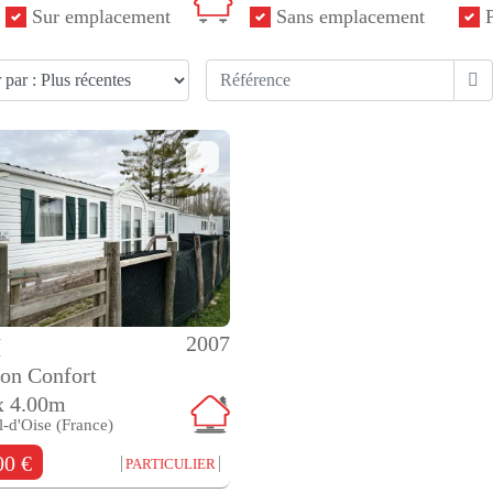
Sur emplacement
Sans emplacement
P
2007
M
on Confort
x 4.00m
l-d'Oise (France)
00 €
PARTICULIER