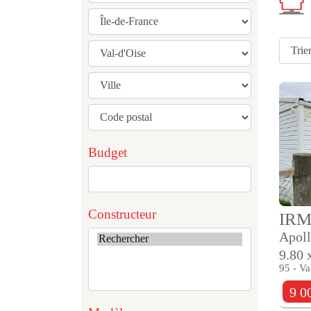
Budget
Constructeur
IR
Apoll
9.80 
95 - Va
9 0