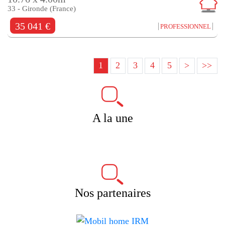
33 - Gironde (France)
35 041 €
PROFESSIONNEL
1
2
3
4
5
>
>>
A la une
Nos partenaires