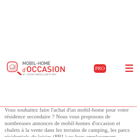
Accueil
Acheter
Aquitaine
Gironde
Salles
Filtrer les résultats
Mobil-homes d'occasion à
PRO
SALLES, Gironde
pour l'achat de mobil-
76 annonces
homes d'occasion en Gironde
Vous souhaitez faire l'achat d'un mobil-home pour votre
résidence secondaire ? Nous vous proposons de
nombreuses annonces de mobil-homes d'occasion et
chalets à la vente dans les terrains de camping, les parcs
résidentiels de loisirs (PRL) ou hors emplacement.