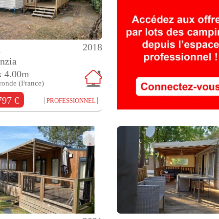
2018
M
nzia
x 4.00m
ronde (France)
797 €
PROFESSIONNEL