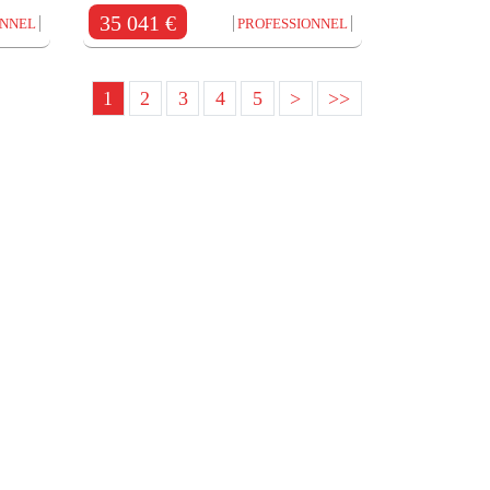
35 041 €
ONNEL
PROFESSIONNEL
1
2
3
4
5
>
>>