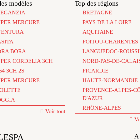
des modèles
Top des régions
LEGANZIA
BRETAGNE
UPER MERCURE
PAYS DE LA LOIRE
VENTURA
AQUITAINE
ASITA
POITOU-CHARENTES
ORA BORA
LANGUEDOC-ROUSSI
UPER CORDELIA 3CH
NORD-PAS-DE-CALAI
64 3CH 2S
PICARDIE
UPER MERCURE
HAUTE-NORMANDIE
IOLETTE
PROVENCE-ALPES-C
D'AZUR
OGGIA
RHÔNE-ALPES
Voir tout
Vo
A
 LESPA