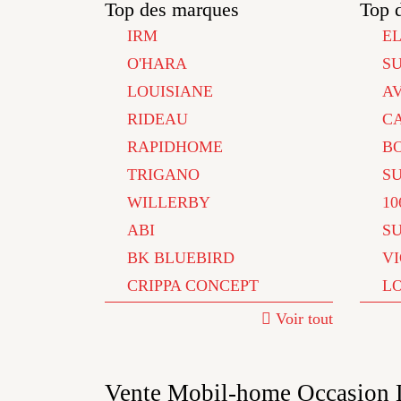
Top des marques
Top 
IRM
E
O'HARA
S
LOUISIANE
A
RIDEAU
C
RAPIDHOME
B
TRIGANO
S
WILLERBY
10
ABI
S
BK BLUEBIRD
V
CRIPPA CONCEPT
L
Voir tout
Vente Mobil-home Occasion