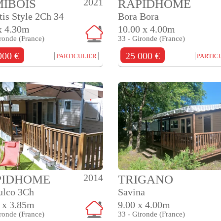
2021
IBOIS
RAPIDHOME
tis Style 2Ch 34
Bora Bora
x 4.30m
10.00 x 4.00m
ronde (France)
33 - Gironde (France)
000 €
25 000 €
PARTICULIER
PARTIC
2014
PIDHOME
TRIGANO
ulco 3Ch
Savina
 x 3.85m
9.00 x 4.00m
ronde (France)
33 - Gironde (France)