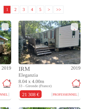
1
2
3
4
5
>
>>
2019
2019
IRM
Eleganzia
8.04 x 4.00m
33 - Gironde (France)
21 308 €
ONNEL
PROFESSIONNEL