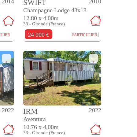
2014
2010
SWIFT
Champagne Lodge 43x13
12.80 x 4.00m
33 - Gironde (France)
24 000 €
ULIER
PARTICULIER
2022
2022
IRM
Aventura
10.76 x 4.00m
33 - Gironde (France)