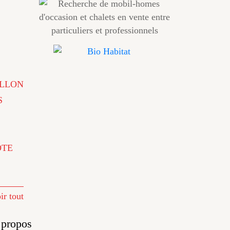
LLON
S
ÔTE
ir tout
 propos