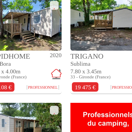
2020
PIDHOME
TRIGANO
 Bora
Sublima
 x 4.00m
7.80 x 3.45m
ronde (France)
33 - Gironde (France)
108 €
19 475 €
PROFESSIONNEL
PROFESSI