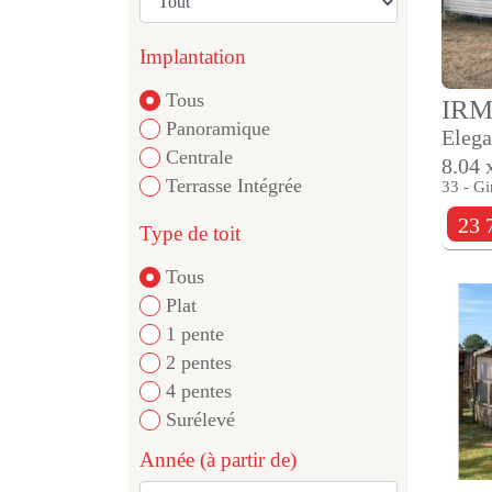
Implantation
Tous
IR
Panoramique
Elega
Centrale
8.04 
Terrasse Intégrée
33 - Gi
23 
Type de toit
Tous
Plat
1 pente
2 pentes
4 pentes
Surélevé
Année (à partir de)