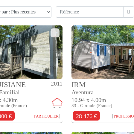
2011
ISIANE
IRM
Familial
Aventura
x 4.30m
10.94 x 4.00m
ronde (France)
33 - Gironde (France)
000 €
28 476 €
PARTICULIER
PROFESSI