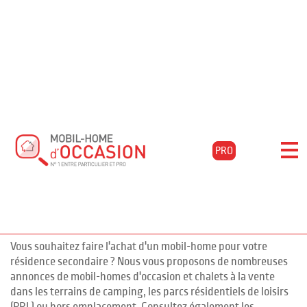
Accueil
Acheter
Aquitaine
Gironde
Le-verdon-sur-mer
Filtrer les résultats
Mobil-homes d'occasion à LE VERDON
PRO
SUR MER, Gironde
pour l'achat de mobil-homes
76 annonces
d'occasion en Gironde
Vous souhaitez faire l'achat d'un mobil-home pour votre
résidence secondaire ? Nous vous proposons de nombreuses
annonces de mobil-homes d'occasion et chalets à la vente
dans les terrains de camping, les parcs résidentiels de loisirs