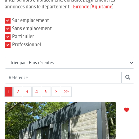
(PRL) ou hors emplacement. Consultez également les
annonces dans le département :
Gironde
(
Aquitaine
)
Sur emplacement
Sans emplacement
Particulier
Professionnel
1
2
3
4
5
>
>>