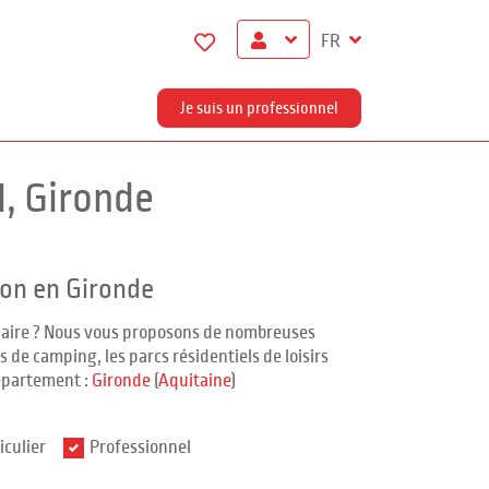
FR
Je suis un professionnel
, Gironde
ion en Gironde
ndaire ? Nous vous proposons de nombreuses
 de camping, les parcs résidentiels de loisirs
épartement :
Gironde
(
Aquitaine
)
iculier
Professionnel