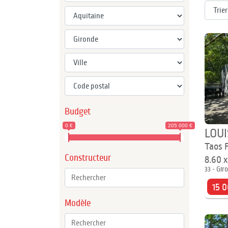
Budget
0 €
205 000 €
LOUI
Taos 
Constructeur
8.60 
33 - Gir
15 0
Modèle