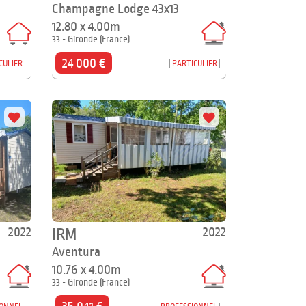
Champagne Lodge 43x13
12.80 x 4.00m
33 - Gironde (France)
24 000 €
CULIER
PARTICULIER
2022
2022
IRM
Aventura
10.76 x 4.00m
33 - Gironde (France)