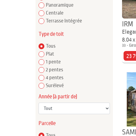
Panoramique
Centrale
Terrasse Intégrée
IRM
Elega
Type de toit
8.04 
33 - Gir
Tous
Plat
23 7
1 pente
2 pentes
4 pentes
Surélevé
Année (à partir de)
Parcelle
SAM
Tous