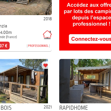
2018
nzia
x 4.00m
onde (France)
97 €
PROFESSIONNEL
2021
IBOIS
RAPIDHOME