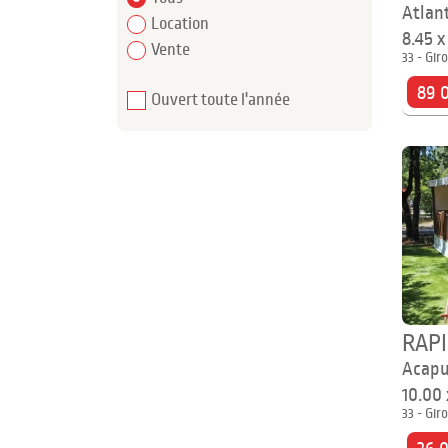
Atlant
Location
8.45 x
Vente
33 - Gir
89 
Ouvert toute l'année
RAP
Acapu
10.00
33 - Gir