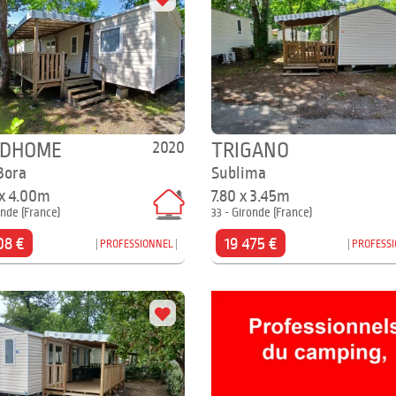
2020
IDHOME
TRIGANO
Bora
Sublima
 x 4.00m
7.80 x 3.45m
onde (France)
33 - Gironde (France)
08 €
19 475 €
PROFESSIONNEL
PROFESS