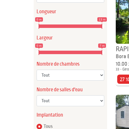
Longueur
0 m
13 m
Largeur
0 m
7 m
RAP
Bora 
10.00
Nombre de chambres
33 - Gir
27 1
Nombre de salles d'eau
Implantation
Tous