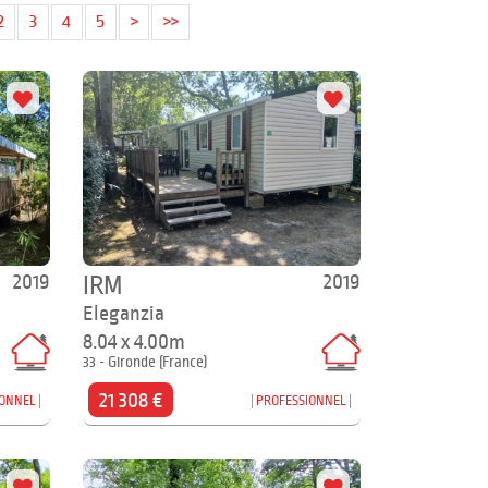
2
3
4
5
>
>>
2019
2019
IRM
Eleganzia
8.04 x 4.00m
33 - Gironde (France)
21 308 €
IONNEL
PROFESSIONNEL