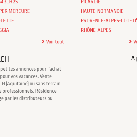
64 3CH 2S
PICARDIE
PER MERCURE
HAUTE-NORMANDIE
OLETTE
PROVENCE-ALPES-CÔTE D
GGIA
RHÔNE-ALPES
Voir tout
V
A 
ACH
 petites annonces pour l'achat
pour vos vacances. Vente
 (Aquitaine) ou sans terrain.
de professionnels. Résidence
 par les distributeurs ou