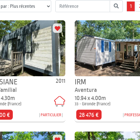
1
2011
SIANE
IRM
Familial
Aventura
x 4.30m
10.94 x 4.00m
onde (France)
33 - Gironde (France)
00 €
28 476 €
PARTICULIER
PROFESS