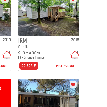
2019
2018
IRM
Casita
9.10 x 4.00m
33 - Gironde (France)
22 725 €
IONNEL
PROFESSIONNEL