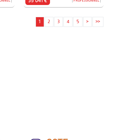
35 041 €
IONNEL
PROFESSIONNEL
1
2
3
4
5
>
>>