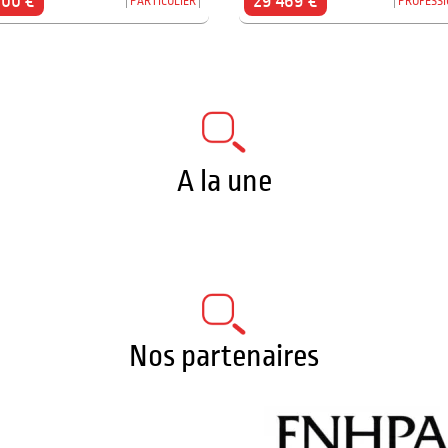
000 €
29 469 €
PARTICULIER
PROFESS
A la une
Nos partenaires