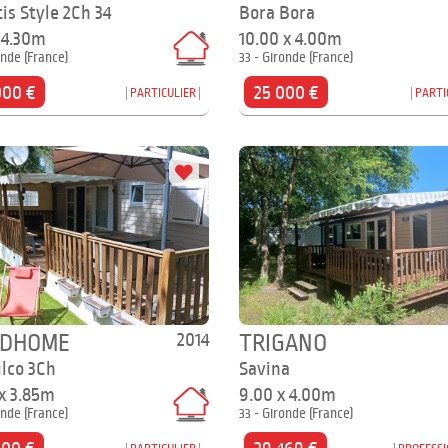
is Style 2Ch 34
Bora Bora
 4.30m
10.00 x 4.00m
onde (France)
33 - Gironde (France)
000 €
25 000 €
PARTICULIER
PARTI
2014
IDHOME
TRIGANO
lco 3Ch
Savina
 x 3.85m
9.00 x 4.00m
onde (France)
33 - Gironde (France)