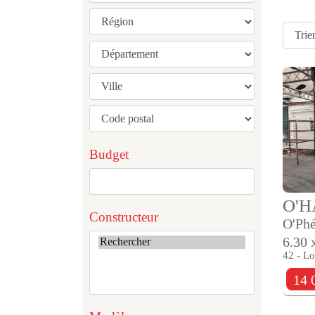
Budget
O'
Constructeur
O'Ph
6.30 
42 - Lo
14 