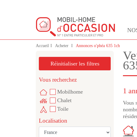
NO
Accueil
Acheter
Annonces o'phéa 635 1ch
Ve
63
Réinitialiser les filtres
Vous recherchez
1 an
Mobilhome
Chalet
Vous s
Toile
nombre
réside
Localisation