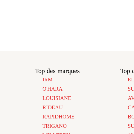
Top des marques
Top 
IRM
E
O'HARA
S
LOUISIANE
A
RIDEAU
C
RAPIDHOME
B
TRIGANO
S