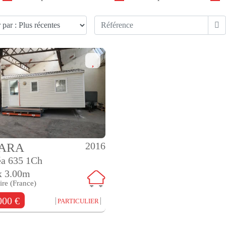
2016
HARA
éa 635 1Ch
x 3.00m
ire (France)
000 €
PARTICULIER