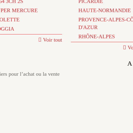
64 3CH 2S
PICARDIE
UPER MERCURE
HAUTE-NORMANDIE
IOLETTE
PROVENCE-ALPES-C
D'AZUR
OGGIA
RHÔNE-ALPES
Voir tout
Vo
A
iers pour l’achat ou la vente