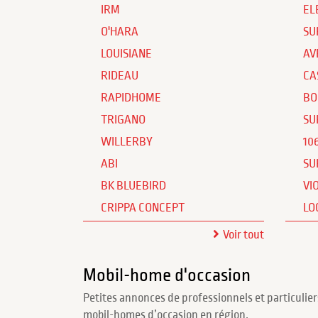
IRM
EL
O'HARA
SU
LOUISIANE
AV
RIDEAU
CA
RAPIDHOME
BO
TRIGANO
SU
WILLERBY
10
ABI
SU
BK BLUEBIRD
VI
CRIPPA CONCEPT
LO
Voir tout
Mobil-home d'occasion
Petites annonces de professionnels et particulier
mobil-homes d’occasion en région.