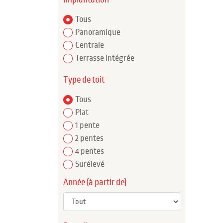
Tous
Panoramique
Centrale
Terrasse Intégrée
Type de toit
Tous
Plat
1 pente
2 pentes
4 pentes
Surélevé
Année (à partir de)