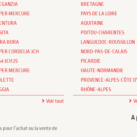
EGANZIA
BRETAGNE
PER MERCURE
PAYS DE LA LOIRE
ENTURA
AQUITAINE
SITA
POITOU-CHARENTES
RA BORA
LANGUEDOC-ROUSSILLON
PER CORDELIA 3CH
NORD-PAS-DE-CALAIS
64 3CH 2S
PICARDIE
PER MERCURE
HAUTE-NORMANDIE
OLETTE
PROVENCE-ALPES-CÔTE D
GGIA
RHÔNE-ALPES
Voir tout
V
A 
s pour l’achat ou la vente de