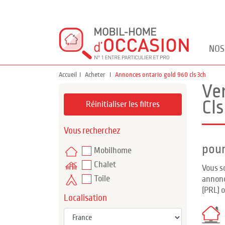
NOS
Accueil
Acheter
Annonces ontario gold 960 cls 3ch
Ve
Cls
Réinitialiser les filtres
Vous recherchez
pour
Mobilhome
Chalet
Vous s
Toile
annonc
(PRL) 
Localisation