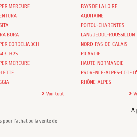
PER MERCURE
PAYS DE LA LOIRE
ENTURA
AQUITAINE
SITA
POITOU-CHARENTES
RA BORA
LANGUEDOC-ROUSSILLON
PER CORDELIA 3CH
NORD-PAS-DE-CALAIS
64 3CH 2S
PICARDIE
PER MERCURE
HAUTE-NORMANDIE
OLETTE
PROVENCE-ALPES-CÔTE D
GGIA
RHÔNE-ALPES
Voir tout
V
A 
s pour l’achat ou la vente de