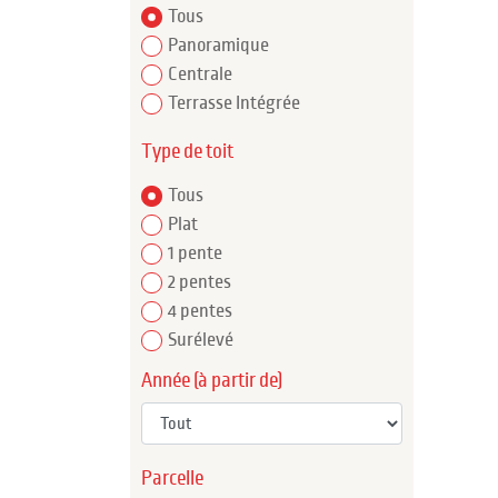
Tous
Panoramique
Centrale
Terrasse Intégrée
Type de toit
Tous
Plat
1 pente
2 pentes
4 pentes
Surélevé
Année (à partir de)
Parcelle