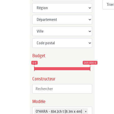
Budget
0 €
205 000 €
Constructeur
Modèle
O'HARA - 834 2ch t (8.3m x 4m)
×