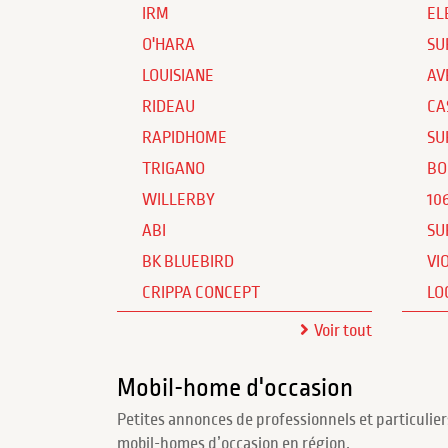
IRM
EL
O'HARA
SU
LOUISIANE
AV
RIDEAU
CA
RAPIDHOME
SU
TRIGANO
BO
WILLERBY
10
ABI
SU
BK BLUEBIRD
VI
CRIPPA CONCEPT
LO
Voir tout
Mobil-home d'occasion
Petites annonces de professionnels et particulier
mobil-homes d’occasion en région.