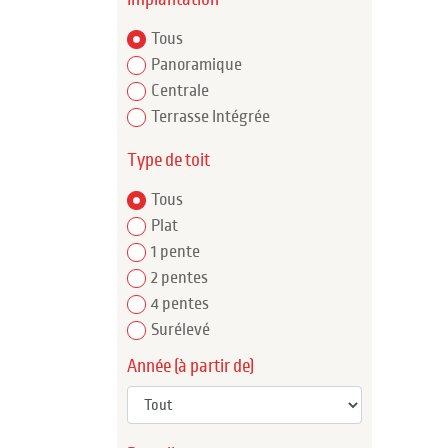
Tous
Panoramique
Centrale
Terrasse Intégrée
Type de toit
Tous
Plat
1 pente
2 pentes
4 pentes
Surélevé
Année (à partir de)