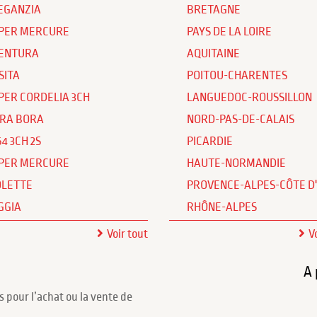
EGANZIA
BRETAGNE
PER MERCURE
PAYS DE LA LOIRE
ENTURA
AQUITAINE
SITA
POITOU-CHARENTES
PER CORDELIA 3CH
LANGUEDOC-ROUSSILLON
RA BORA
NORD-PAS-DE-CALAIS
64 3CH 2S
PICARDIE
PER MERCURE
HAUTE-NORMANDIE
OLETTE
PROVENCE-ALPES-CÔTE D
GGIA
RHÔNE-ALPES
Voir tout
V
A 
s pour l’achat ou la vente de