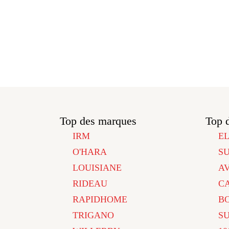
Top des marques
Top 
IRM
E
O'HARA
S
LOUISIANE
A
RIDEAU
C
RAPIDHOME
B
TRIGANO
S