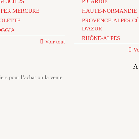
64 3CH 2S
PICARDIE
UPER MERCURE
HAUTE-NORMANDIE
IOLETTE
PROVENCE-ALPES-C
D'AZUR
OGGIA
RHÔNE-ALPES
Voir tout
Vo
A
iers pour l’achat ou la vente