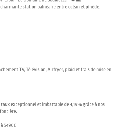
* Siblu - Le Domaine de Soulac (33)* 🌲🌊
 charmante station balnéaire entre océan et pinède.
chement TV, Télévision, Airfryer, plaid et frais de mise en
n taux exceptionnel et imbattable de 4,19% grâce à nos
foncière.
 à 5490€