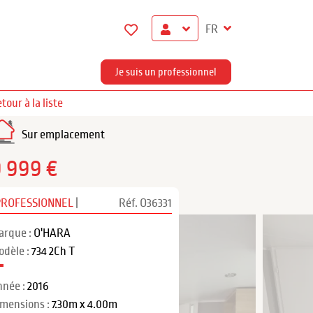
FR
Je suis un professionnel
tour à la liste
Sur emplacement
9 999 €
PROFESSIONNEL
|
Réf. O36331
arque :
O'HARA
odèle :
734 2Ch T
nnée :
2016
imensions :
7.30m x 4.00m