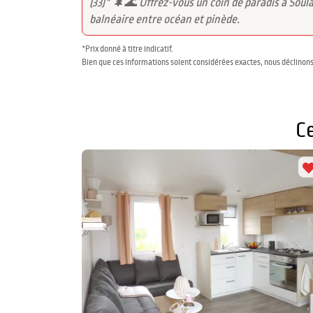
(33)* 🌲🌊 Offrez-vous un coin de paradis à Sou
balnéaire entre océan et pinède.
*Prix donné à titre indicatif.
Bien que ces informations soient considérées exactes, nous déclinons
C