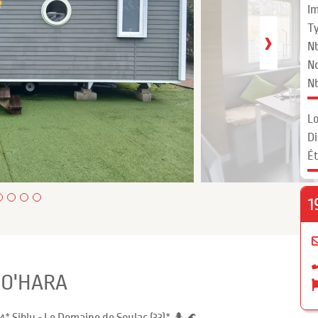
Im
Ty
›
Nb
N
Nb
Lo
Di
Ét
1
e O'HARA