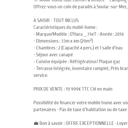
🌞 Mobil-home tout confort à vendre – Camping 4
Offrez-vous un coin de paradis à Soulac-sur-Mer,
A SAISIR - TOUT INCLUS
Caractéristiques du mobil-home :
- Marque/Modèle : O'Hara _ 734T - Année : 2016
- Dimensions : 7.3m x 4m (29m²)
- Chambres : 2 (Capacité 4 pers.) et 1 salle d'eau
- Séjour avec canapé
- Cuisine équipée : Réfrigérateur/ Plaque gaz
- Terrasse intégrée, inventaire complet, Près bran
service.
PRIX DE VENTE : 19 999€ TTC Clé en main
Possibilité de financer votre mobile home avec u
partenaires - Pas de taxe d’habitation ou de taxe 
💼 Bon à savoir : OFFRE EXCEPTIONNELLE • Loyer