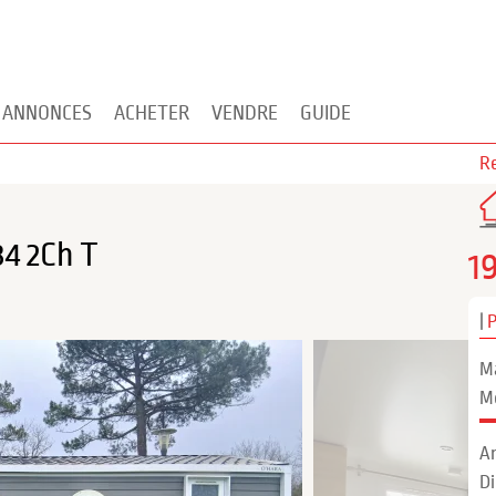
 ANNONCES
ACHETER
VENDRE
GUIDE
Re
34 2Ch T
1
|
M
M
A
D