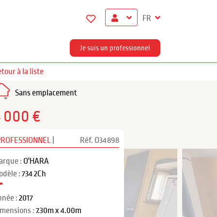
FR
Je suis un professionnel
tour à la liste
Sans emplacement
4 000 €
PROFESSIONNEL
|
Réf. O34898
arque :
O'HARA
odèle :
734 2Ch
nnée :
2017
imensions :
7.30m x 4.00m