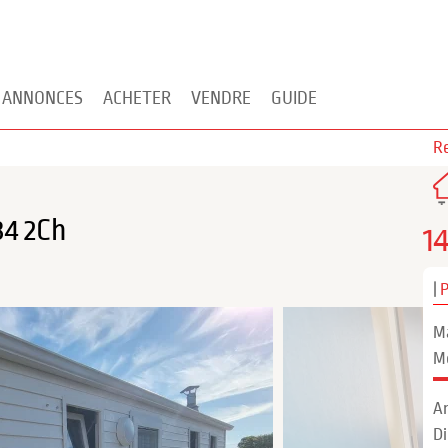
 ANNONCES
ACHETER
VENDRE
GUIDE
Re
34 2Ch
1
|
M
M
A
D