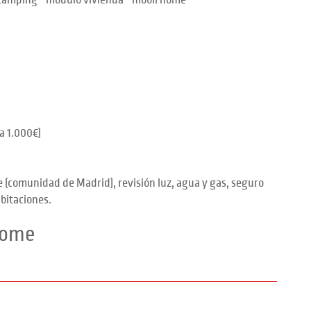
 camping - modulo vivienda - mobil home
a 1.000€)
e (comunidad de Madrid), revisión luz, agua y gas, seguro
abitaciones.
home