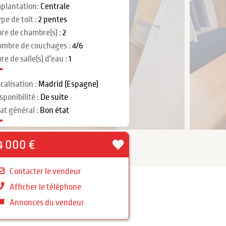
plantation:
Centrale
pe de toit :
2 pentes
re de chambre(s) :
2
ombre de couchages :
4/6
re de salle(s) d'eau :
1
calisation :
Madrid (Espagne)
sponibilité :
De suite
at général :
Bon état
4 000 €
Contacter le vendeur
Afficher le téléphone
Annonces du vendeur