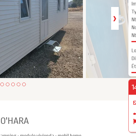
Im
Ty
›
Nb
N
Nb
Lo
Di
Ét
1
e O'HARA