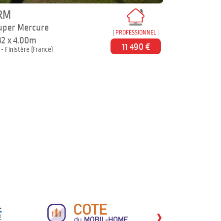
RM
uper Mercure
PROFESSIONNEL
.32 x 4.00m
11 490 €
 - Finistère (France)
›