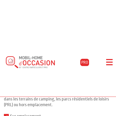
Accueil
Acheter
Annonces
Filtrer les résultats
Mobil-home
PRO
pour l'achat de mobil-
1071 annonces
homes d'occasion
Vous souhaitez faire l'achat d'un mobil-home pour votre
résidence secondaire ? Nous vous proposons de nombreuses
annonces de mobil-homes d'occasion et chalets à la vente
dans les terrains de camping, les parcs résidentiels de loisirs
(PRL) ou hors emplacement.