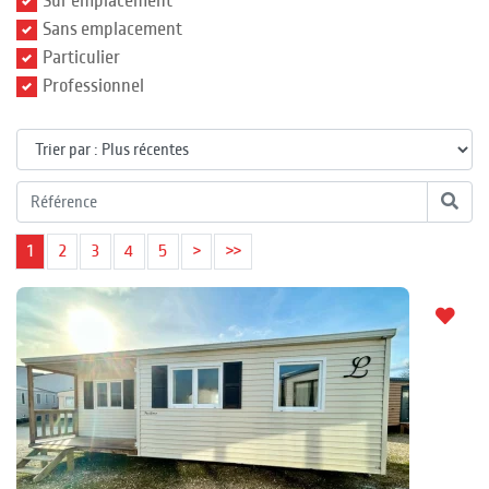
Sur emplacement
Sans emplacement
Particulier
Professionnel
1
2
3
4
5
>
>>