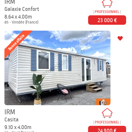
IRM
Galaxie Confort
PROFESSIONNEL
8.64 x 4.00m
23 000 €
85 - Vendée (France)
Bonne affaire
IRM
Casita
PROFESSIONNEL
9.10 x 4.00m
24 900 €