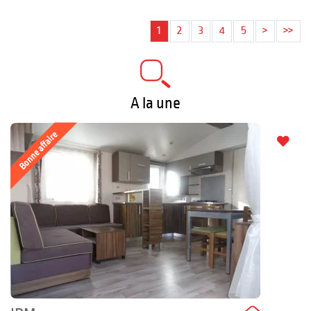
1
2
3
4
5
>
>>
A la une
Bonne affaire