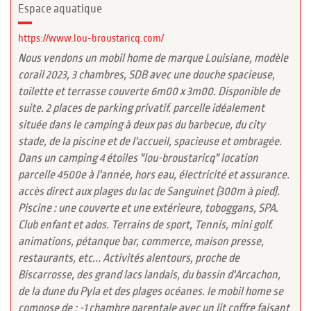
Espace aquatique
https://www.lou-broustaricq.com/
Nous vendons un mobil home de marque Louisiane, modèle
corail 2023, 3 chambres, SDB avec une douche spacieuse,
toilette et terrasse couverte 6m00 x 3m00. Disponible de
suite. 2 places de parking privatif. parcelle idéalement
située dans le camping à deux pas du barbecue, du city
stade, de la piscine et de l'accueil, spacieuse et ombragée.
Dans un camping 4 étoiles "lou-broustaricq" location
parcelle 4500e à l'année, hors eau, électricité et assurance.
accès direct aux plages du lac de Sanguinet (300m à pied).
Piscine : une couverte et une extérieure, toboggans, SPA.
Club enfant et ados. Terrains de sport, Tennis, mini golf.
animations, pétanque bar, commerce, maison presse,
restaurants, etc... Activités alentours, proche de
Biscarrosse, des grand lacs landais, du bassin d'Arcachon,
de la dune du Pyla et des plages océanes. le mobil home se
compose de : -1 chambre parentale avec un lit coffre faisant