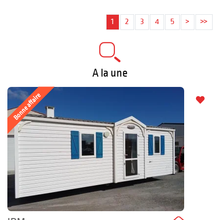
1
2
3
4
5
>
>>
A la une
Bonne affaire