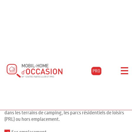
Accueil
Acheter
Annonces
Filtrer les résultats
Mobil-home
PRO
pour l'achat de mobil-
1064 annonces
homes d'occasion
Vous souhaitez faire l'achat d'un mobil-home pour votre
résidence secondaire ? Nous vous proposons de nombreuses
annonces de mobil-homes d'occasion et chalets à la vente
dans les terrains de camping, les parcs résidentiels de loisirs
(PRL) ou hors emplacement.