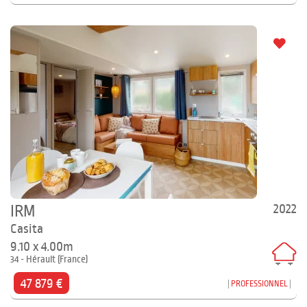
2022
IRM
Casita
9.10 x 4.00m
34 - Hérault (France)
47 879 €
PROFESSIONNEL