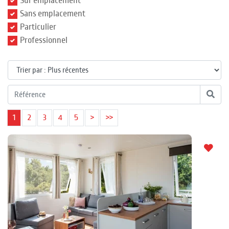
Sur emplacement
Sans emplacement
Particulier
Professionnel
1
2
3
4
5
>
>>