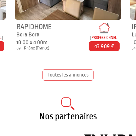
RAPIDHOME
I
Bora Bora
L
L
PROFESSIONNEL
10.00 x 4.00m
1
43 909 €
69 - Rhône (France)
34
Toutes les annonces
Nos partenaires