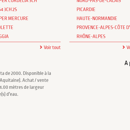
PER CORDELIA 3CH
NORD-PAS-DE-CALAIS
64 3CH 2S
PICARDIE
PER MERCURE
HAUTE-NORMANDIE
OLETTE
PROVENCE-ALPES-CÔTE D
GGIA
RHÔNE-ALPES
Voir tout
V
A 
a de 2000. Disponible à la
quitaine). Achat / vente
 4.00 mètres de largeur
(s) d'eau.