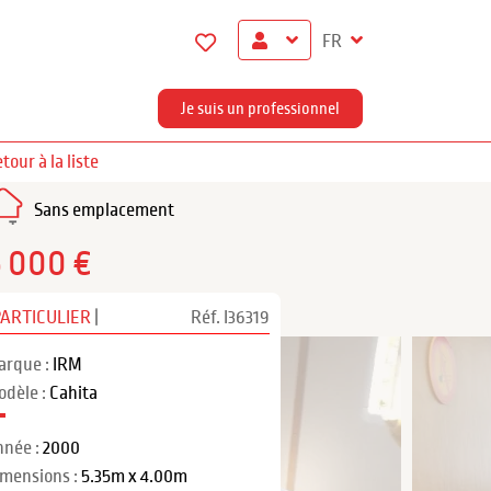
FR
Je suis un professionnel
tour à la liste
Sans emplacement
5 000 €
PARTICULIER
|
Réf. I36319
arque :
IRM
odèle :
Cahita
nnée :
2000
imensions :
5.35m x 4.00m