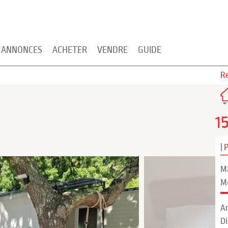
 ANNONCES
ACHETER
VENDRE
GUIDE
Re
1
|
M
M
A
D