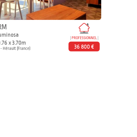
RM
uminosa
PROFESSIONNEL
0.76 x 3.70m
36 800 €
 - Hérault (France)