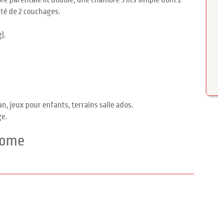
e parentale lit double, une chambre 3 lits simple dont 2
té de 2 couchages.
).
n, jeux pour enfants, terrains salle ados.
ge.
home