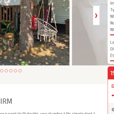
Im
Ty
›
Nb
N
Nb
Lo
Di
Ét
1
 IRM