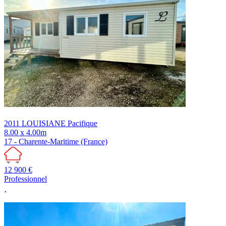
2011
LOUISIANE
Pacifique
8.00 x 4.00m
17 - Charente-Maritime (France)
12 900 €
Professionnel