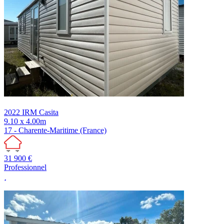
2022
IRM
Casita
9.10 x 4.00m
17 - Charente-Maritime (France)
31 900 €
Professionnel