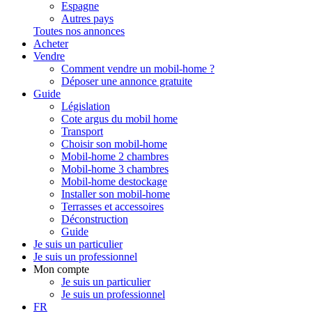
Espagne
Autres pays
Toutes nos annonces
Acheter
Vendre
Comment vendre un mobil-home ?
Déposer une annonce gratuite
Guide
Législation
Cote argus du mobil home
Transport
Choisir son mobil-home
Mobil-home 2 chambres
Mobil-home 3 chambres
Mobil-home destockage
Installer son mobil-home
Terrasses et accessoires
Déconstruction
Guide
Je suis un particulier
Je suis un professionnel
Mon compte
Je suis un particulier
Je suis un professionnel
FR