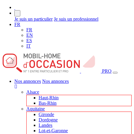
Je suis un particulier
Je suis un professionnel
FR
FR
EN
ES
IT
PRO
Nos annonces
Nos annonces
Alsace
Haut-Rhin
Bas-Rhin
Aquitaine
Gironde
Dordogne
Landes
Lot-et-Garonne