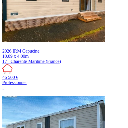
2026
IRM
Capucine
10.09 x 4.00m
17 - Charente-Maritime (France)
46 500 €
Professionnel