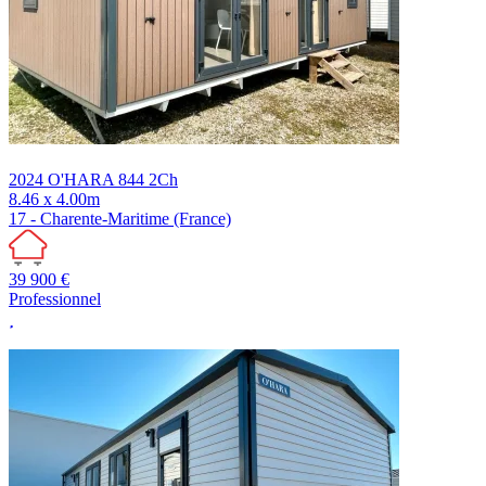
2024
O'HARA
844 2Ch
8.46 x 4.00m
17 - Charente-Maritime (France)
39 900 €
Professionnel