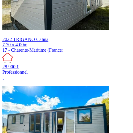
2022
TRIGANO
Calina
7.70 x 4.00m
17 - Charente-Maritime (France)
28 900 €
Professionnel