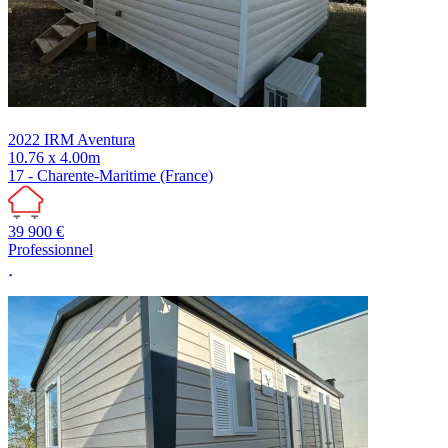
2022
IRM
Aventura
10.76 x 4.00m
17 - Charente-Maritime (France)
39 900 €
Professionnel