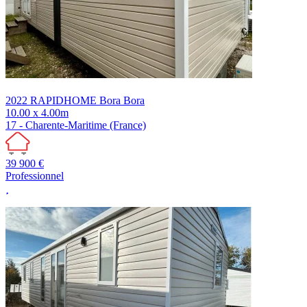
2022
RAPIDHOME
Bora Bora
10.00 x 4.00m
17 - Charente-Maritime (France)
39 900 €
Professionnel