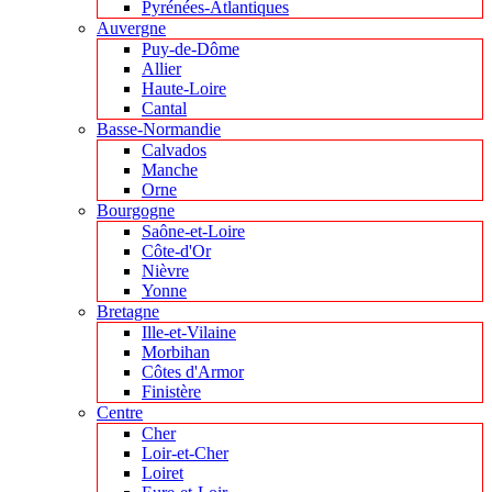
Pyrénées-Atlantiques
Auvergne
Puy-de-Dôme
Allier
Haute-Loire
Cantal
Basse-Normandie
Calvados
Manche
Orne
Bourgogne
Saône-et-Loire
Côte-d'Or
Nièvre
Yonne
Bretagne
Ille-et-Vilaine
Morbihan
Côtes d'Armor
Finistère
Centre
Cher
Loir-et-Cher
Loiret