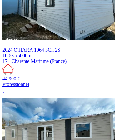
2024
O'HARA
1064 3Ch 2S
10.63 x 4.00m
17 - Charente-Maritime (France)
44 900 €
Professionnel