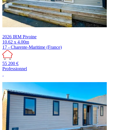
2026
IRM
Pivoine
10.62 x 4.00m
17 - Charente-Maritime (France)
55 200 €
Professionnel