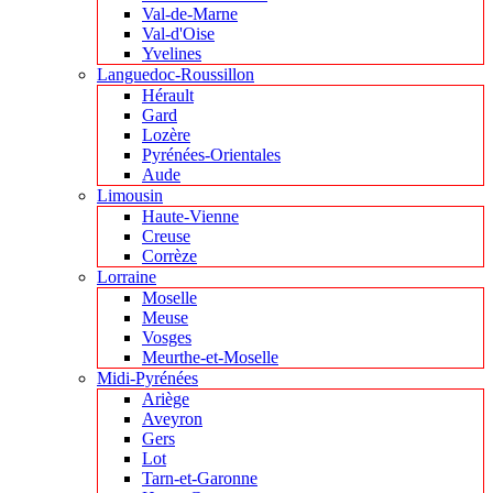
Val-de-Marne
Val-d'Oise
Yvelines
Languedoc-Roussillon
Hérault
Gard
Lozère
Pyrénées-Orientales
Aude
Limousin
Haute-Vienne
Creuse
Corrèze
Lorraine
Moselle
Meuse
Vosges
Meurthe-et-Moselle
Midi-Pyrénées
Ariège
Aveyron
Gers
Lot
Tarn-et-Garonne