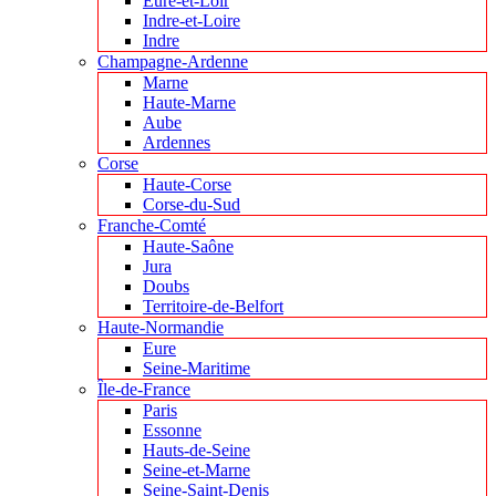
Eure-et-Loir
Indre-et-Loire
Indre
Champagne-Ardenne
Marne
Haute-Marne
Aube
Ardennes
Corse
Haute-Corse
Corse-du-Sud
Franche-Comté
Haute-Saône
Jura
Doubs
Territoire-de-Belfort
Haute-Normandie
Eure
Seine-Maritime
Île-de-France
Paris
Essonne
Hauts-de-Seine
Seine-et-Marne
Seine-Saint-Denis