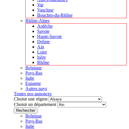
Var
Vaucluse
Bouches-du-Rhône
Rhône-Alpes
Ardèche
Savoie
Haute-Savoie
Drôme
Ain
Loire
Isère
Rhône
Belgique
Pays-Bas
Italie
Espagne
Autres pays
Toutes nos annonces
Choisir une région
Choisir un département
Rechercher
Belgique
Pays-Bas
Italie