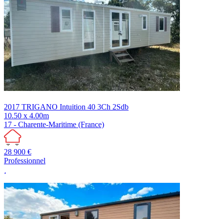
2017
TRIGANO
Intuition 40 3Ch 2Sdb
10.50 x 4.00m
17 - Charente-Maritime (France)
28 900 €
Professionnel