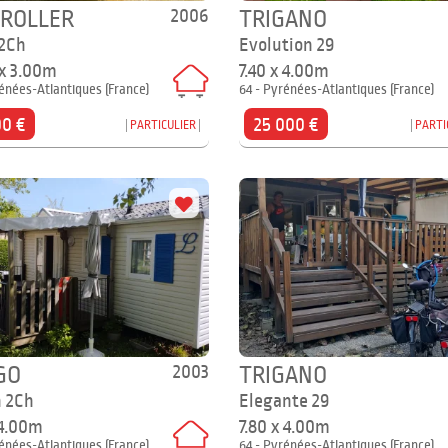
2006
 ROLLER
TRIGANO
 2Ch
Evolution 29
 x 3.00m
7.40 x 4.00m
énées-Atlantiques (France)
64 - Pyrénées-Atlantiques (France)
00 €
25 000 €
PARTICULIER
PARTI
2003
GO
TRIGANO
 2Ch
Elegante 29
 4.00m
7.80 x 4.00m
énées-Atlantiques (France)
64 - Pyrénées-Atlantiques (France)