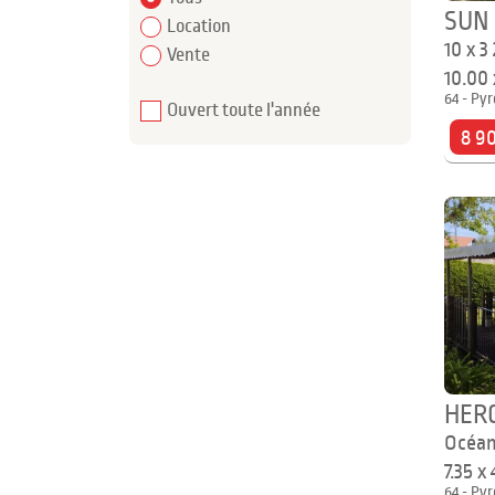
SUN
Location
10 x 3
Vente
10.00
64 - Pyr
Ouvert toute l'année
8 9
HER
Océan
7.35 x
64 - Pyr