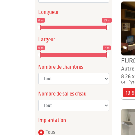
Longueur
0 m
13 m
Largeur
0 m
7 m
EUR
Nombre de chambres
Autre
8.26 
64 - Pyr
19 
Nombre de salles d'eau
Implantation
Tous