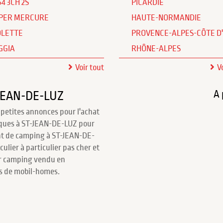
64 3CH 2S
PICARDIE
PER MERCURE
HAUTE-NORMANDIE
OLETTE
PROVENCE-ALPES-CÔTE D
GGIA
RHÔNE-ALPES
Voir tout
V
A 
-JEAN-DE-LUZ
 petites annonces pour l'achat
iques à ST-JEAN-DE-LUZ pour
t de camping à ST-JEAN-DE-
ulier à particulier pas cher et
ur camping vendu en
rs de mobil-homes.