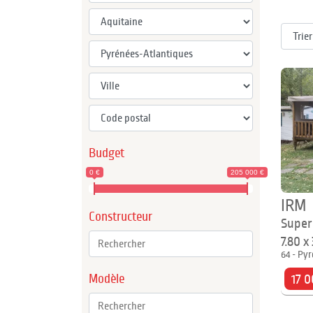
Budget
0 €
205 000 €
IRM
Constructeur
Super
7.80 x
64 - Pyr
Modèle
17 0