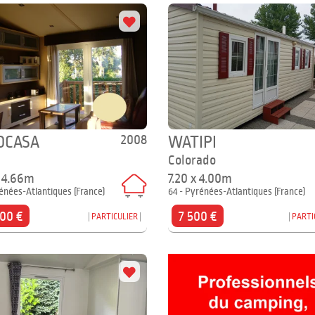
2008
OCASA
WATIPI
Colorado
x 4.66m
7.20 x 4.00m
énées-Atlantiques (France)
64 - Pyrénées-Atlantiques (France)
900 €
7 500 €
PARTICULIER
PARTI