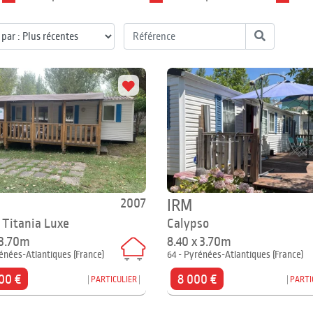
2007
IRM
 Titania Luxe
Calypso
 3.70m
8.40 x 3.70m
énées-Atlantiques (France)
64 - Pyrénées-Atlantiques (France)
00 €
8 000 €
PARTICULIER
PARTI