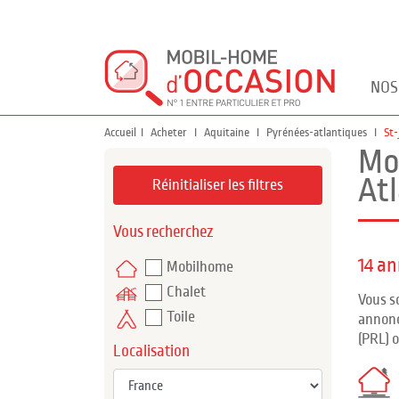
NOS
Accueil
Acheter
Aquitaine
Pyrénées-atlantiques
St
Mo
At
Réinitialiser les filtres
Vous recherchez
14 a
Mobilhome
Chalet
Vous s
Toile
annonc
(PRL) 
Localisation