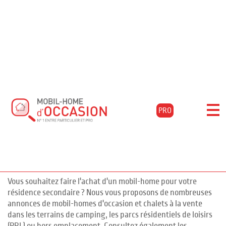
Accueil
Acheter
Aquitaine
Pyrénées-atlantiques
Louvie-juzon
Filtrer les résultats
Mobil-homes d'occasion à LOUVIE
PRO
JUZON, Pyrénées-Atlantiques
pour l'achat de mobil-homes
14 annonces
d'occasion en Pyrénées-Atlantiques
Vous souhaitez faire l'achat d'un mobil-home pour votre
résidence secondaire ? Nous vous proposons de nombreuses
annonces de mobil-homes d'occasion et chalets à la vente
dans les terrains de camping, les parcs résidentiels de loisirs