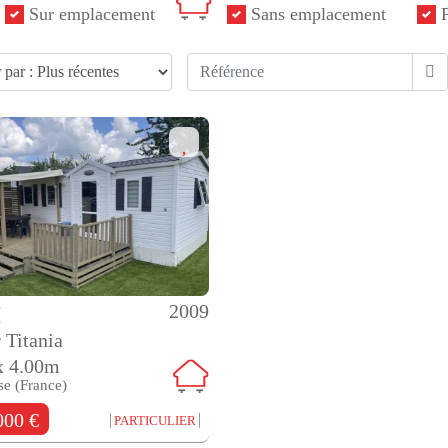
Sur emplacement
Sans emplacement
P
2009
M
 Titania
x 4.00m
se (France)
000 €
PARTICULIER