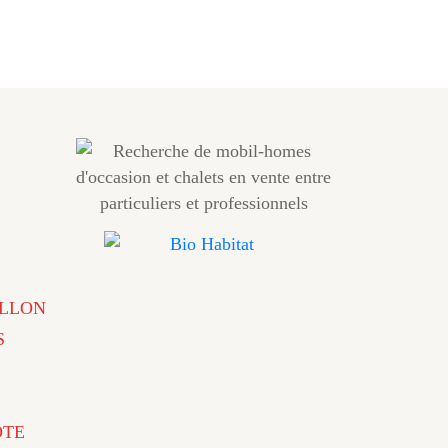
LLON
S
ÔTE