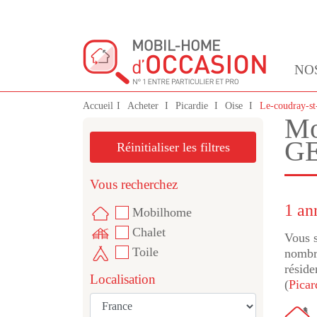
NO
Accueil
Acheter
Picardie
Oise
Le-coudray-s
Mo
GE
Réinitialiser les filtres
Vous recherchez
1 an
Mobilhome
Chalet
Vous s
Toile
nombre
réside
Localisation
(
Picar