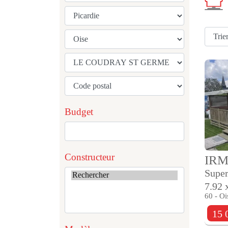
Budget
Constructeur
IR
Super
7.92 
60 - Oi
15 