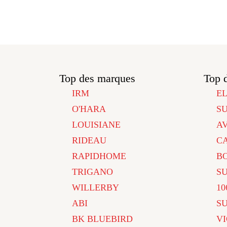
Top des marques
Top 
IRM
E
O'HARA
S
LOUISIANE
A
RIDEAU
C
RAPIDHOME
B
TRIGANO
S
WILLERBY
10
ABI
S
BK BLUEBIRD
V