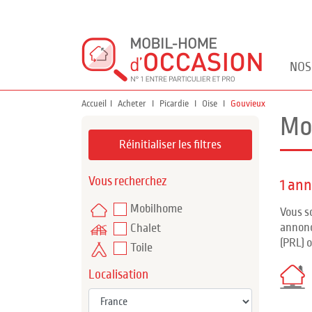
NOS
Accueil
Acheter
Picardie
Oise
Gouvieux
Mo
Réinitialiser les filtres
Vous recherchez
1 an
Mobilhome
Vous s
annonc
Chalet
(PRL) 
Toile
Localisation