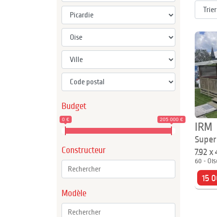
Budget
0 €
205 000 €
IRM
Super
Constructeur
7.92 x
60 - Ois
15 0
Modèle