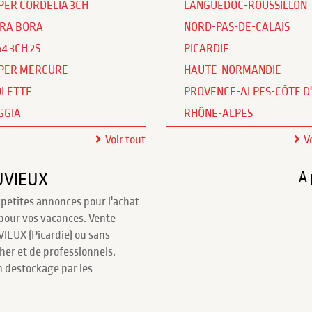
PER CORDELIA 3CH
LANGUEDOC-ROUSSILLON
RA BORA
NORD-PAS-DE-CALAIS
64 3CH 2S
PICARDIE
PER MERCURE
HAUTE-NORMANDIE
OLETTE
PROVENCE-ALPES-CÔTE D
GGIA
RHÔNE-ALPES
Voir tout
V
A 
UVIEUX
 petites annonces pour l'achat
pour vos vacances. Vente
EUX (Picardie) ou sans
cher et de professionnels.
 destockage par les