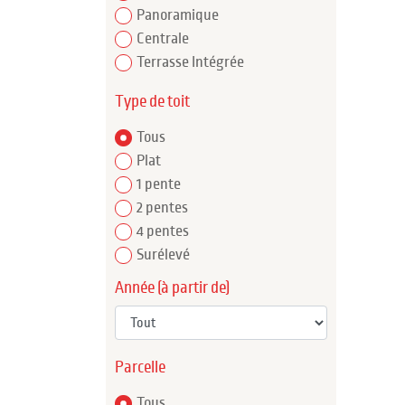
Panoramique
Centrale
Terrasse Intégrée
Type de toit
Tous
Plat
1 pente
2 pentes
4 pentes
Surélevé
Année (à partir de)
Parcelle
Tous