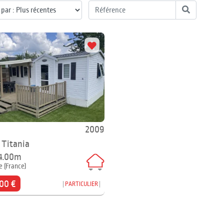
2009
 Titania
 4.00m
e (France)
00 €
PARTICULIER