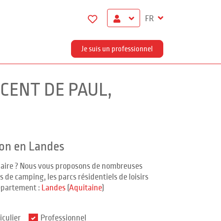
FR
Je suis un professionnel
NCENT DE PAUL,
ion en Landes
ndaire ? Nous vous proposons de nombreuses
 de camping, les parcs résidentiels de loisirs
épartement :
Landes
(
Aquitaine
)
iculier
Professionnel