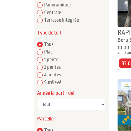
Panoramique
Centrale
Terrasse Intégrée
RAP
Type de toit
Bora 
Tous
10.00
Plat
40 - Lan
1 pente
33 
2 pentes
4 pentes
Surélevé
Année (à partir de)
Parcelle
Tous