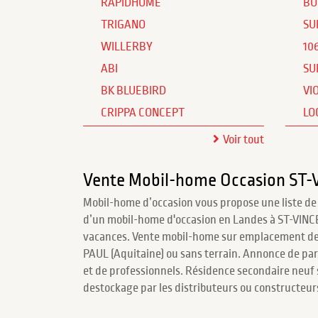
RAPIDHOME
BO
TRIGANO
SU
WILLERBY
10
ABI
SU
BK BLUEBIRD
VI
CRIPPA CONCEPT
LO
Voir tout
Vente Mobil-home Occasion ST
Mobil-home d’occasion vous propose une liste de
d’un mobil-home d'occasion en Landes à ST-VIN
vacances. Vente mobil-home sur emplacement d
PAUL (Aquitaine) ou sans terrain. Annonce de part
et de professionnels. Résidence secondaire neu
destockage par les distributeurs ou constructeu