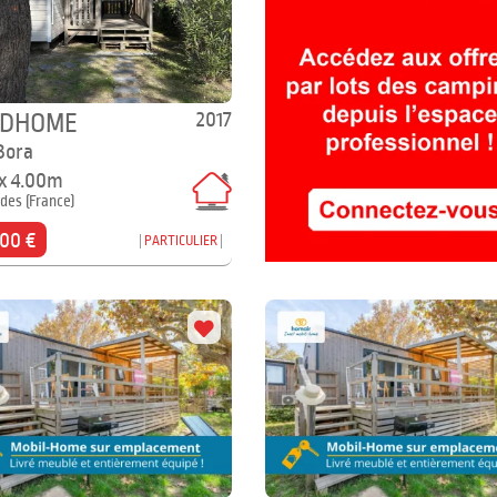
2017
IDHOME
Bora
 x 4.00m
des (France)
000 €
PARTICULIER