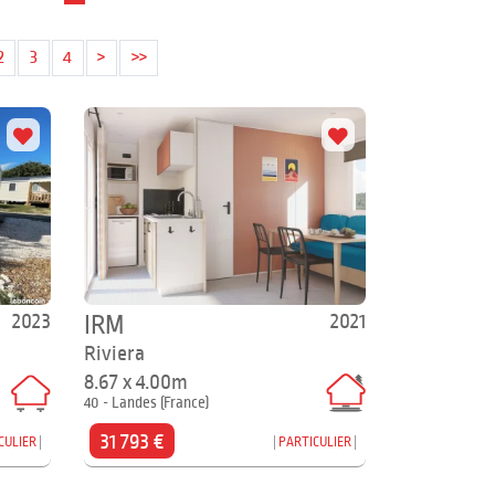
2
3
4
>
>>
2023
2021
IRM
Riviera
8.67 x 4.00m
40 - Landes (France)
31 793 €
CULIER
PARTICULIER