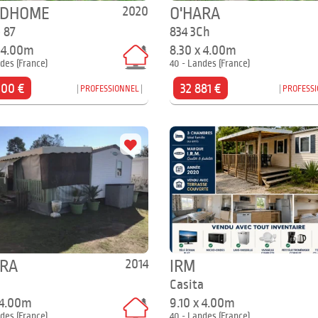
2020
IDHOME
O'HARA
 87
834 3Ch
x 4.00m
8.30 x 4.00m
des (France)
40 - Landes (France)
900 €
32 881 €
PROFESSIONNEL
PROFESS
2014
ARA
IRM
Casita
 4.00m
9.10 x 4.00m
des (France)
40 - Landes (France)