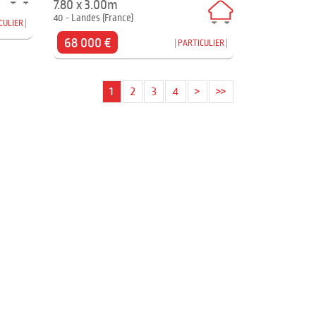
7.80 x 3.00m
40 - Landes (France)
CULIER
68 000 €
PARTICULIER
1
2
3
4
>
>>