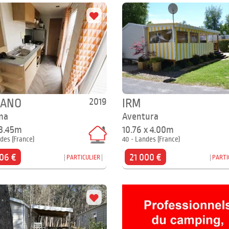
2019
GANO
IRM
ma
Aventura
 3.45m
10.76 x 4.00m
des (France)
40 - Landes (France)
06 €
21 000 €
PARTICULIER
PARTI