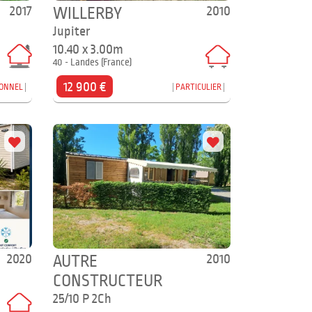
2017
2010
WILLERBY
Jupiter
10.40 x 3.00m
40 - Landes (France)
12 900 €
IONNEL
PARTICULIER
2020
2010
AUTRE
CONSTRUCTEUR
25/10 P 2Ch