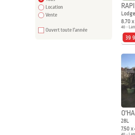
RAP
Location
Lodge
Vente
8.70 
40 - Lan
Ouvert toute l'année
39 
O'H
28L
7.50 x
40 - Lan