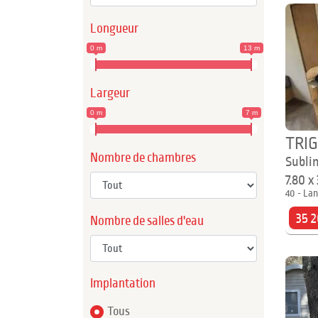
Longueur
0 m
13 m
Largeur
0 m
7 m
TRI
Nombre de chambres
Subli
7.80 x
40 - Lan
35 2
Nombre de salles d'eau
Implantation
Tous