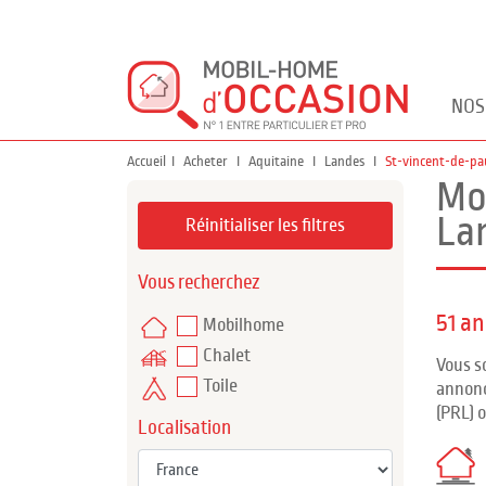
NOS
Accueil
Acheter
Aquitaine
Landes
St-vincent-de-pa
Mo
La
Réinitialiser les filtres
Vous recherchez
51 a
Mobilhome
Chalet
Vous s
Toile
annonc
(PRL) 
Localisation