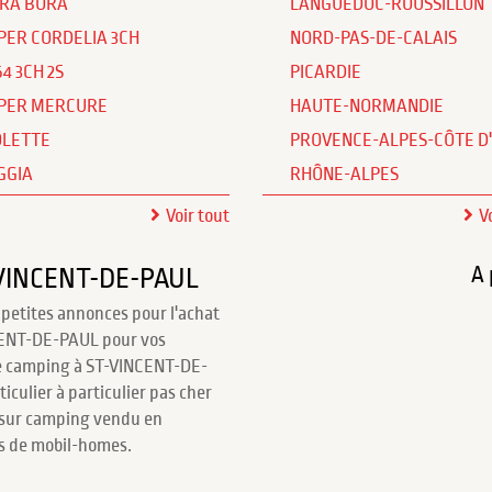
RA BORA
LANGUEDOC-ROUSSILLON
PER CORDELIA 3CH
NORD-PAS-DE-CALAIS
64 3CH 2S
PICARDIE
PER MERCURE
HAUTE-NORMANDIE
OLETTE
PROVENCE-ALPES-CÔTE D
GGIA
RHÔNE-ALPES
Voir tout
V
A 
-VINCENT-DE-PAUL
 petites annonces pour l'achat
CENT-DE-PAUL pour vos
e camping à ST-VINCENT-DE-
iculier à particulier pas cher
f sur camping vendu en
rs de mobil-homes.