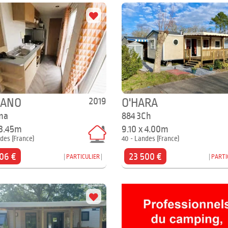
2019
GANO
O'HARA
ma
884 3Ch
 3.45m
9.10 x 4.00m
des (France)
40 - Landes (France)
06 €
23 500 €
PARTICULIER
PARTI