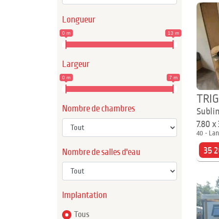
Longueur
0 m
13 m
Largeur
0 m
7 m
TRI
Nombre de chambres
Subli
7.80 x
40 - Lan
35 2
Nombre de salles d'eau
Implantation
Tous