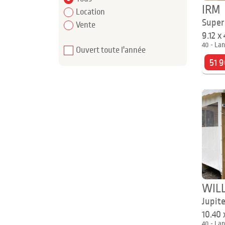
IRM
Location
Super
Vente
9.12 x
40 - Lan
Ouvert toute l'année
51 9
WIL
Jupit
10.40
40 - Lan