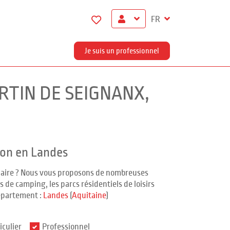
FR
Je suis un professionnel
ARTIN DE SEIGNANX,
ion en Landes
ndaire ? Nous vous proposons de nombreuses
 de camping, les parcs résidentiels de loisirs
épartement :
Landes
(
Aquitaine
)
iculier
Professionnel