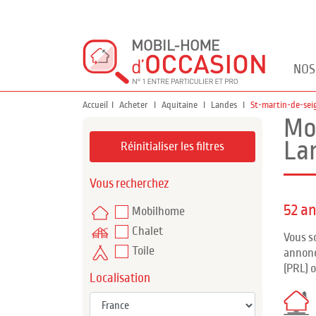
NOS
Accueil
Acheter
Aquitaine
Landes
St-martin-de-se
Mo
La
Réinitialiser les filtres
Vous recherchez
52 a
Mobilhome
Chalet
Vous s
Toile
annonc
(PRL) 
Localisation