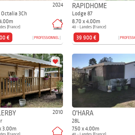
2024
RAPIDHOME
 Octalia 3Ch
Lodge 87
 4.00m
8.70 x 4.00m
des (France)
40 - Landes (France)
00 €
39 900 €
PROFESSIONNEL
PROFESS
2010
LERBY
O'HARA
er
28L
 x 3.00m
7.50 x 4.00m
des (France)
40 - Landes (France)