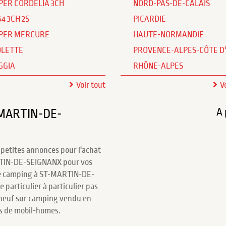
PER CORDELIA 3CH
NORD-PAS-DE-CALAIS
64 3CH 2S
PICARDIE
PER MERCURE
HAUTE-NORMANDIE
OLETTE
PROVENCE-ALPES-CÔTE D
GGIA
RHÔNE-ALPES
Voir tout
V
A 
-MARTIN-DE-
 petites annonces pour l'achat
RTIN-DE-SEIGNANX pour vos
e camping à ST-MARTIN-DE-
particulier à particulier pas
 neuf sur camping vendu en
rs de mobil-homes.