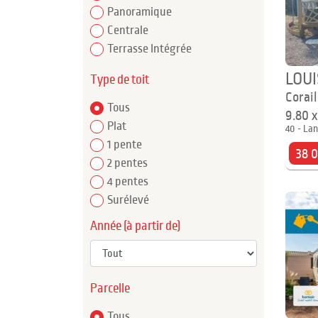
Panoramique
Centrale
Terrasse Intégrée
LOUI
Type de toit
Corail
Tous
9.80 
Plat
40 - Lan
1 pente
38 
2 pentes
4 pentes
Surélevé
Année (à partir de)
Parcelle
Tous