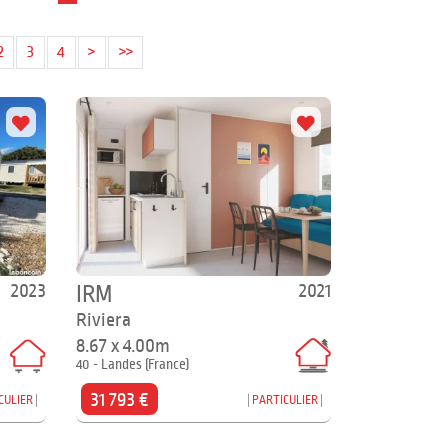
2
3
4
>
>>
2023
2021
IRM
Riviera
8.67 x 4.00m
40 - Landes (France)
31 793 €
CULIER
PARTICULIER