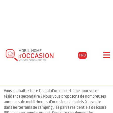
Accueil
Acheter
Aquitaine
Landes
Orist
Filtrer les résultats
Mobil-homes d'occasion à ORIST,
PRO
Landes
pour l'achat de mobil-homes
52 annonces
d'occasion en Landes
Vous souhaitez faire l'achat d'un mobil-home pour votre
résidence secondaire ? Nous vous proposons de nombreuses
annonces de mobil-homes d'occasion et chalets à la vente
dans les terrains de camping, les parcs résidentiels de loisirs