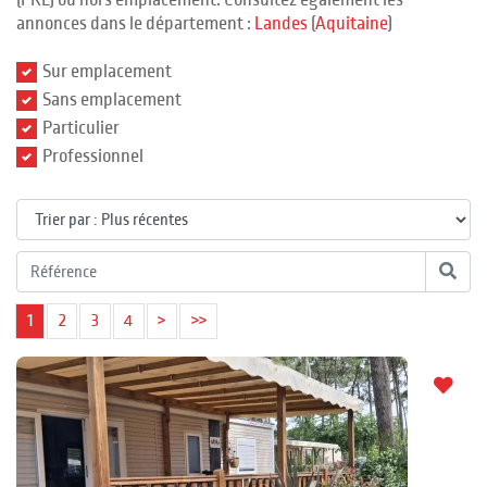
(PRL) ou hors emplacement. Consultez également les
annonces dans le département :
Landes
(
Aquitaine
)
Sur emplacement
Sans emplacement
Particulier
Professionnel
1
2
3
4
>
>>