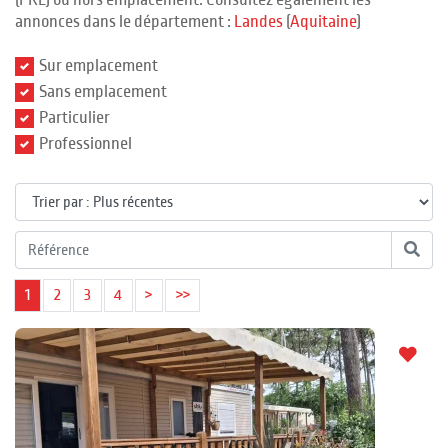
(PRL) ou hors emplacement. Consultez également les
annonces dans le département :
Landes
(
Aquitaine
)
Sur emplacement
Sans emplacement
Particulier
Professionnel
1
2
3
4
>
>>