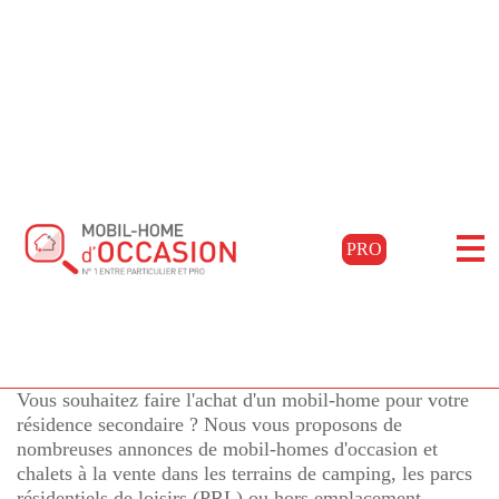
Accueil
Acheter
Aquitaine
Landes
Buanes
Filtrer les résultats
Mobil-homes d'occasion à
PRO
BUANES, Landes
pour l'achat de mobil-
50 annonces
homes d'occasion en Landes
Vous souhaitez faire l'achat d'un mobil-home pour votre
résidence secondaire ? Nous vous proposons de
nombreuses annonces de mobil-homes d'occasion et
chalets à la vente dans les terrains de camping, les parcs
résidentiels de loisirs (PRL) ou hors emplacement.