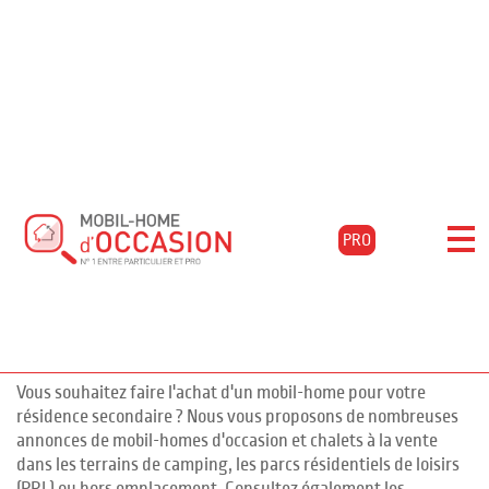
Accueil
Acheter
Aquitaine
Landes
Biscarrosse-plage
Filtrer les résultats
Mobil-homes d'occasion à
PRO
BISCARROSSE PLAGE, Landes
pour l'achat de mobil-homes
52 annonces
d'occasion en Landes
Vous souhaitez faire l'achat d'un mobil-home pour votre
résidence secondaire ? Nous vous proposons de nombreuses
annonces de mobil-homes d'occasion et chalets à la vente
dans les terrains de camping, les parcs résidentiels de loisirs