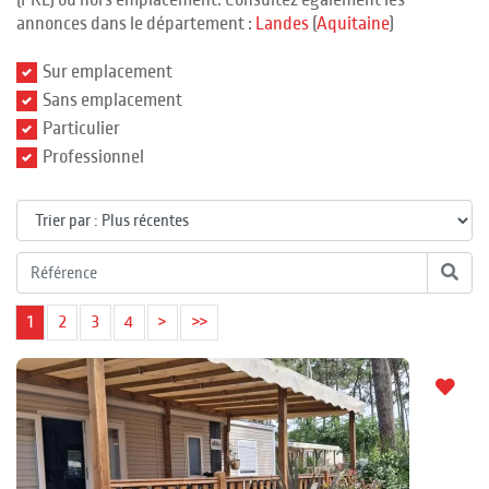
(PRL) ou hors emplacement. Consultez également les
annonces dans le département :
Landes
(
Aquitaine
)
Sur emplacement
Sans emplacement
Particulier
Professionnel
1
2
3
4
>
>>