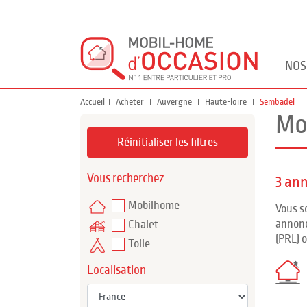
NOS
Accueil
Acheter
Auvergne
Haute-loire
Sembadel
Mo
Réinitialiser les filtres
Vous recherchez
3 an
Mobilhome
Vous s
annonc
Chalet
(PRL) 
Toile
Localisation