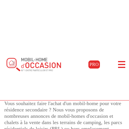
Accueil
Acheter
Bretagne
Finistère
Plouescat
Filtrer les résultats
Mobil-homes d'occasion à
PRO
PLOUESCAT, Finistère
pour l'achat de mobil-
77 annonces
homes d'occasion en Finistère
Vous souhaitez faire l'achat d'un mobil-home pour votre
résidence secondaire ? Nous vous proposons de
nombreuses annonces de mobil-homes d'occasion et
chalets à la vente dans les terrains de camping, les parcs
résidentiels de loisirs (PRL) ou hors emplacement.