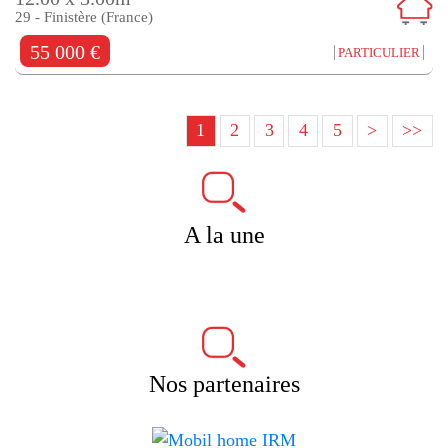
29 - Finistère (France)
55 000 €
PARTICULIER
1
2
3
4
5
>
>>
A la une
Nos partenaires