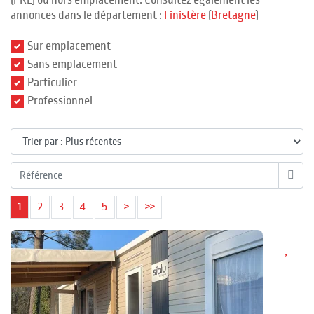
(PRL) ou hors emplacement. Consultez également les
annonces dans le département :
Finistère
(
Bretagne
)
Sur emplacement
Sans emplacement
Particulier
Professionnel
1
2
3
4
5
>
>>