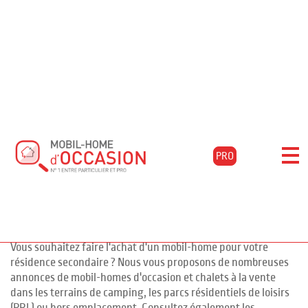
Accueil
Acheter
Bretagne
Finistère
Camaret-sur-mer
Filtrer les résultats
Mobil-homes d'occasion à CAMARET
PRO
SUR MER, Finistère
pour l'achat de mobil-homes
76 annonces
d'occasion en Finistère
Vous souhaitez faire l'achat d'un mobil-home pour votre
résidence secondaire ? Nous vous proposons de nombreuses
annonces de mobil-homes d'occasion et chalets à la vente
dans les terrains de camping, les parcs résidentiels de loisirs