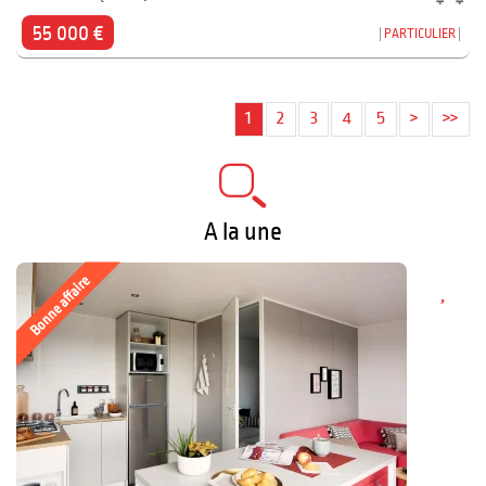
55 000 €
PARTICULIER
1
2
3
4
5
>
>>
A la une
Bonne affaire