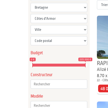
Budget
0 €
205 000 €
RAP
Alizé 
Constructeur
8.70 
22 - Côt
48 
Modèle