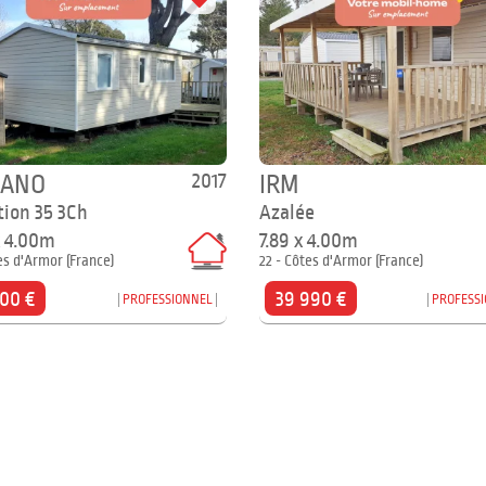
2017
GANO
IRM
tion 35 3Ch
Azalée
x 4.00m
7.89 x 4.00m
es d'Armor (France)
22 - Côtes d'Armor (France)
600 €
39 990 €
PROFESSIONNEL
PROFESS