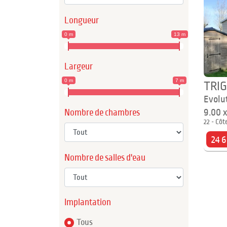
Longueur
0 m
13 m
Largeur
0 m
7 m
TRI
Evolu
9.00 
Nombre de chambres
22 - Côt
24 
Nombre de salles d'eau
Implantation
Tous