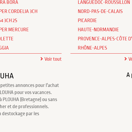
RA BORA
LANGUEDOC-ROUSSILLON
PER CORDELIA 3CH
NORD-PAS-DE-CALAIS
64 3CH 2S
PICARDIE
PER MERCURE
HAUTE-NORMANDIE
OLETTE
PROVENCE-ALPES-CÔTE D
GGIA
RHÔNE-ALPES
Voir tout
V
A 
OUHA
 petites annonces pour l'achat
PLOUHA pour vos vacances.
à PLOUHA (Bretagne) ou sans
cher et de professionnels.
 destockage par les