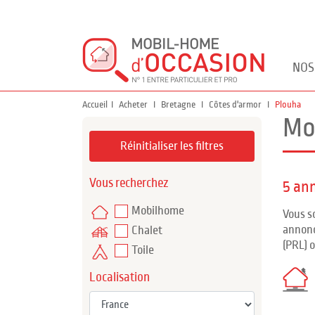
NOS
Accueil
Acheter
Bretagne
Côtes d'armor
Plouha
Mo
Réinitialiser les filtres
Vous recherchez
5 an
Mobilhome
Vous s
annonc
Chalet
(PRL) 
Toile
Localisation