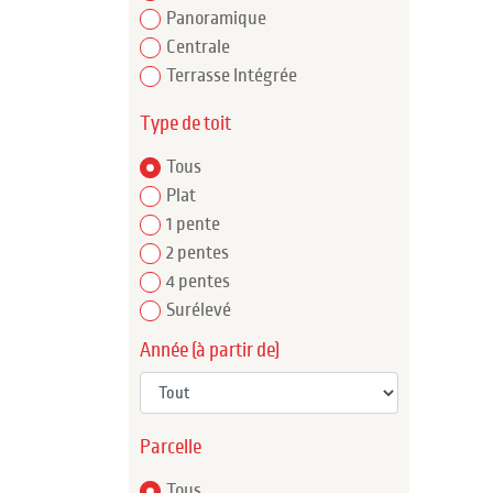
Panoramique
Centrale
Terrasse Intégrée
Type de toit
Tous
Plat
1 pente
2 pentes
4 pentes
Surélevé
Année (à partir de)
Parcelle
Tous