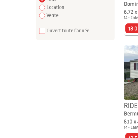
Domi
Location
6.72 
Vente
14 - Cal
18 0
Ouvert toute l'année
RID
Berm
8.10 x
14 - Cal