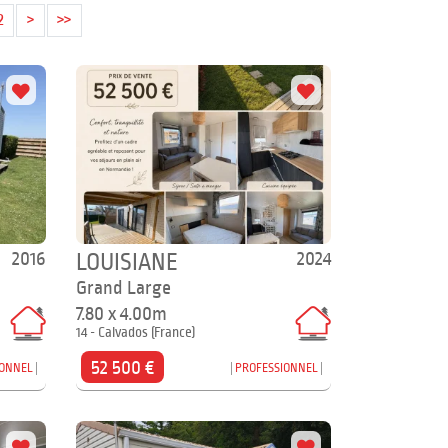
2
>
>>
2016
2024
LOUISIANE
Grand Large
7.80 x 4.00m
14 - Calvados (France)
52 500 €
IONNEL
PROFESSIONNEL