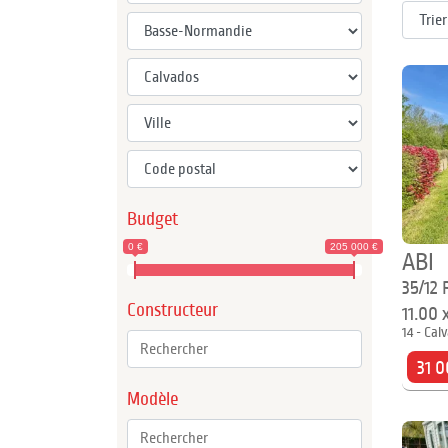
Budget
0 €
205 000 €
ABI
35/12 
Constructeur
11.00 
14 - Cal
31 0
Modèle