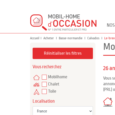
NOS
Accueil
Acheter
Basse-normandie
Calvados
Le-bre
Mo
Réinitialiser les filtres
Vous recherchez
26 a
Mobilhome
Vous s
annonc
Chalet
(PRL) 
Toile
Localisation