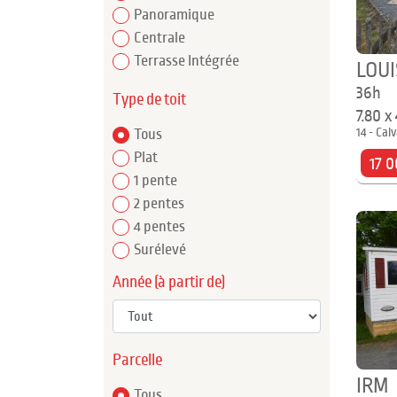
Panoramique
Centrale
Terrasse Intégrée
LOUI
36h
Type de toit
7.80 x
14 - Cal
Tous
Plat
17 0
1 pente
2 pentes
4 pentes
Surélevé
Année (à partir de)
Parcelle
IRM
Tous