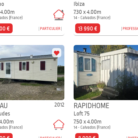
no
Ibiza
x 4.00m
7.30 x 4.00m
vados (France)
14 - Calvados (France)
00 €
13 990 €
PARTICULIER
PROFESS
2012
EAU
RAPIDHOME
udes
Loft 75
 4.00m
7.50 x 4.00m
vados (France)
14 - Calvados (France)