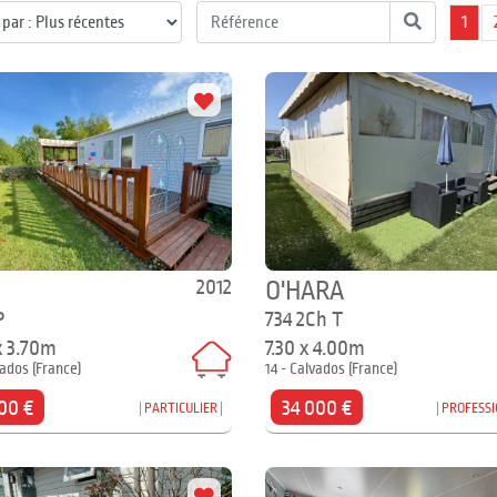
1
2012
O'HARA
P
734 2Ch T
x 3.70m
7.30 x 4.00m
vados (France)
14 - Calvados (France)
00 €
34 000 €
PARTICULIER
PROFESS