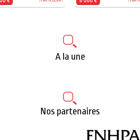
00 €
8 000 €
PARTICULIER
PARTI
A la une
Nos partenaires