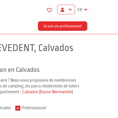
FR
Je suis un professionnel
EVEDENT, Calvados
ion en Calvados
ndaire ? Nous vous proposons de nombreuses
 de camping, les parcs résidentiels de loisirs
épartement :
Calvados
(
Basse-Normandie
)
iculier
Professionnel