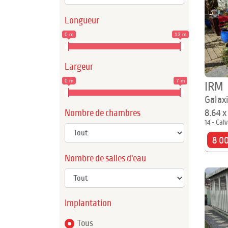
Longueur
0 m
13 m
Largeur
0 m
7 m
IRM
Galax
8.64 
Nombre de chambres
14 - Cal
8 0
Nombre de salles d'eau
Implantation
Tous