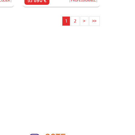
53 890 €
CULIER
PROFESSIONNEL
1
2
>
>>