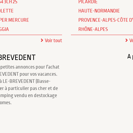
64 3CH 2S
PICARDIE
OLETTE
HAUTE-NORMANDIE
PER MERCURE
PROVENCE-ALPES-CÔTE D
GGIA
RHÔNE-ALPES
Voir tout
V
A 
E-BREVEDENT
 petites annonces pour l'achat
REVEDENT pour vos vacances.
 à LE-BREVEDENT (Basse-
r à particulier pas cher et de
camping vendu en destockage
homes.