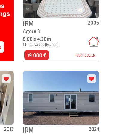
2005
IRM
Agora 3
8.60 x 4.20m
14 - Calvados (France)
19 000 €
PARTICULIER
2013
2024
IRM