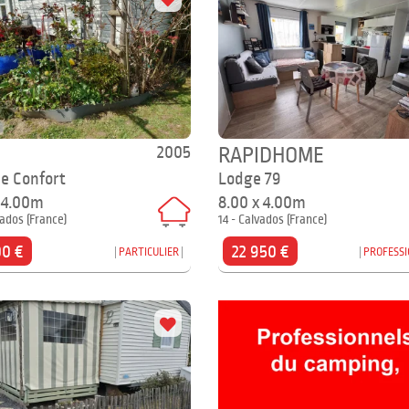
2005
RAPIDHOME
ie Confort
Lodge 79
x 4.00m
8.00 x 4.00m
vados (France)
14 - Calvados (France)
00 €
22 950 €
PARTICULIER
PROFESS