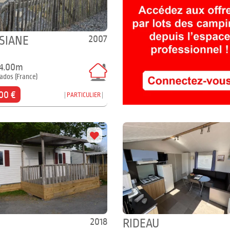
2007
SIANE
 4.00m
vados (France)
00 €
PARTICULIER
2018
RIDEAU