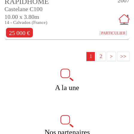
2007
RAPIDHOME
Castelane C100
10.00 x 3.80m
14 - Calvados (France)
25 000 €
PARTICULIER
1
2
>
>>
A la une
Nos partenaires