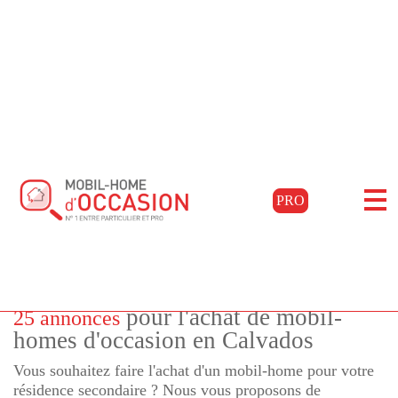
Accueil
Acheter
Basse-normandie
Calvados
Colleville-montgomery
Filtrer les résultats
PRO
Mobil-homes d'occasion à
COLLEVILLE MONTGOMERY,
Calvados
pour l'achat de mobil-
25 annonces
homes d'occasion en Calvados
Vous souhaitez faire l'achat d'un mobil-home pour votre
résidence secondaire ? Nous vous proposons de