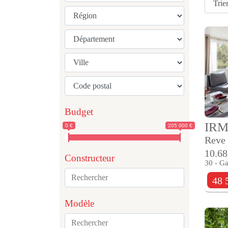
Budget
IR
0 €
205 000 €
Reve 
10.68
Constructeur
30 - Ga
48 
Modèle