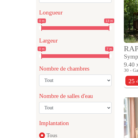
Longueur
0 m
13 m
Largeur
RA
0 m
7 m
Symp
9.40 
Nombre de chambres
30 - Ga
25 
Nombre de salles d'eau
Implantation
Tous