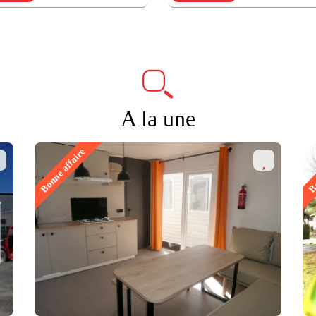
A la une
Bonne affaire
Bo