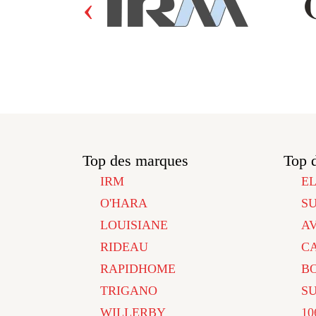
‹
Top des marques
Top 
IRM
E
O'HARA
S
LOUISIANE
A
RIDEAU
C
RAPIDHOME
B
TRIGANO
S
WILLERBY
10