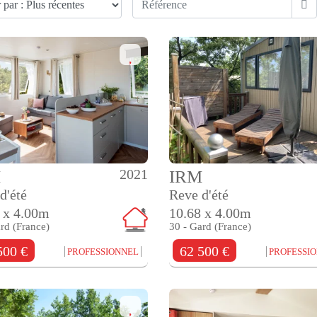
2021
M
IRM
d'été
Reve d'été
 x 4.00m
10.68 x 4.00m
rd (France)
30 - Gard (France)
500 €
62 500 €
PROFESSIONNEL
PROFESSI