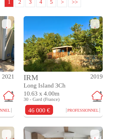
1
2
3
4
5
>
>>
2021
2019
IRM
Long Island 3Ch
10.63 x 4.00m
30 - Gard (France)
46 000 €
ONNEL
PROFESSIONNEL