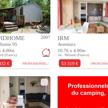
2007
PIDHOME
IRM
honie 95
Aventura
x 4.00m
10.76 x 4.00m
rd (France)
34 - Hérault (France)
432 €
53 519 €
PROFESSIONNEL
PROFESSI