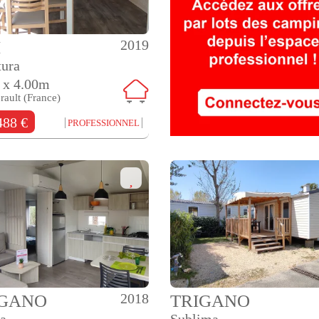
2019
M
tura
 x 4.00m
rault (France)
488 €
PROFESSIONNEL
2018
IGANO
TRIGANO
a
Sublima