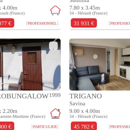
x 4.00m
7.80 x 3.45m
rault (France)
34 - Hérault (France)
077 €
31 931 €
PROFESSIONNEL
PROFESSI
1999
ROBUNGALOW
TRIGANO
Savina
x 2.20m
9.00 x 4.00m
arente-Maritime (France)
34 - Hérault (France)
000 €
45 782 €
PARTICULIER
PROFESSI