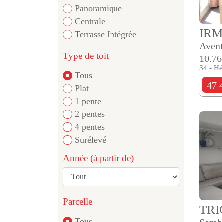
Panoramique
Centrale
IR
Terrasse Intégrée
Aven
Type de toit
10.76
34 - Hé
Tous
47 
Plat
1 pente
2 pentes
4 pentes
Surélevé
Année (à partir de)
Parcelle
TR
Tous
Samb