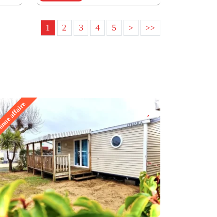
1
2
3
4
5
>
>>
nne affaire